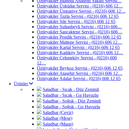
Öztiryakiler İstanbul Anadolu Yakası Servisi…
Öztiryakiler Üsküdar Servisi - (0216) 606 12…
Öztiryakiler Ümraniye Servisi - (0216) 606 12…
Öztiryakiler Tuzla Servisi - (0216) 606 12 65
Öztiryakiler Şile Servisi - (0216) 606 12 65
Öztiryakiler Sultanbeyli Servisi - (0216) 606…
Öztiryakiler Sancaktepe Servisi - (0216) 606…
Öztiryakiler Pendik Servisi - (0216) 606 12 65
Öztiryakiler Maltepe Servisi - (0216) 606 12…
Öztiryakiler Kartal Servisi - (0216) 606 12 65
Öztiryakiler Kadıköy Servisi - (0216) 606 12…
Öztiryakiler Çekmeköy Servisi - (0216) 606
12…
Öztiryakiler Beykoz Servisi - (0216) 606 12 65
Öztiryakiler Ataşehir Servisi - (0216) 606 12…
Öztiryakiler Adalar Servisi - (0216) 606 12 65
Ürünler
Saladbar - Sıcak - Düz Zeminli
Saladbar - Sıcak - Gn Havuzlu
Saladbar - Soğuk - Düz Zeminli
Saladbar - Soğuk - Gn Havuzlu
Saladbar (Ceviz)
Saladbar (Meşe)
Saladbar (Maun)