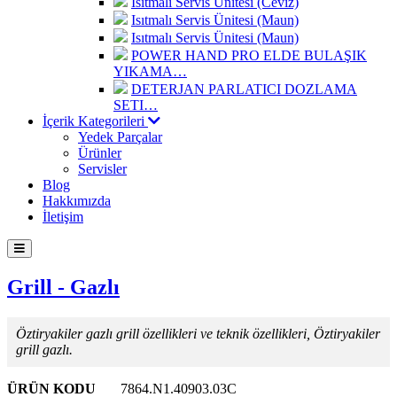
Isıtmalı Servis Ünitesi (Ceviz)
Isıtmalı Servis Ünitesi (Maun)
Isıtmalı Servis Ünitesi (Maun)
POWER HAND PRO ELDE BULAŞIK
YIKAMA…
DETERJAN PARLATICI DOZLAMA
SETI…
İçerik Kategorileri
Yedek Parçalar
Ürünler
Servisler
Blog
Hakkımızda
İletişim
Grill - Gazlı
Öztiryakiler gazlı grill özellikleri ve teknik özellikleri, Öztiryakiler
grill gazlı.
ÜRÜN KODU
7864.N1.40903.03C