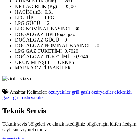
YÜKSEKLİK (mm)
280
NET AĞIRLIK (Kg)
95,00
HACİM (m3)
0,31
LPG TİPİ
LPG
LPG GÜCÜ
12
LPG NOMİNAL BASINCI
30
DOĞALGAZ TİPİ
Doğal gaz
DOĞALGAZ GÜCÜ
9
DOĞALGAZ NOMİNAL BASINCI
20
LPG GAZ TÜKETİMİ
0,7020
DOĞALGAZ TÜKETİMİ
0,9540
ÜRÜN MENŞEİ
TURKEY
MARKA
ÖZTİRYAKİLER
Anahtar Kelimeler:
öztiryakiler grill gazlı
öztiryakiler elektrikli
gazlı grill
öztiryakiler
Teknik
Servis
Teknik sevis bölgeleri ve almak istediğiniz bilgiler için lütfen iletişim
sayfasını ziyaret ediniz.