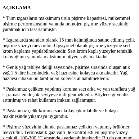
AÇIKLAMA
* Tüm ızgaraların maksimum ürün pişirme kapasitesi, mükemmel
pişirme performansının yanında homojen pişirme yüzey sıcaklığı
yaratmak icin tasarlanmıştır.
* Izgaralarda standart olarak 15 mm kalınlığında satine edilmiş çelik
pişirme yüzeyi mevcuttur. Opsiyonel olarak pişirme yüzeyine sert
krom kaplama yapılabilmektedir. Sert krom kaplı yüzeyler temizlik
kolaylığının yanında maksimum hijyen sağlamaktadır.
* Geniş yağ tahliye deliği sayesinde, pişirme sırasında oluşan atık
yağ 1,5 litre hacmindeki yağ haznesine kolayca akmaktadır. Yağ
haznesi cihazın ön tarafından kolayca alınabilmektedir.
* Paslanmaz çelikten yapılmış koruma sacı arka ve yan taraflara yağ
sıçraması en düşük seviyeye indirgenmektedir. Böylece güvenlik
arttırılmış ve rahat kullanım imkanı sağlanmıştır.
* Paslanmaz çelik koruma sacı kolay çıkarılabilir ve bulaşık
makinesinde yıkamaya uygundur.
* Pişirme yüzeyinin altında paslanmaz çelikten yapılmış brülörler
mevcuttur. Termostatik gaz valfi ile kontrol edilen pişirme yüzey
sıcaklığı 100-300 °C arasında ayarlanabilmektedir. Bu da optimum