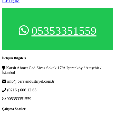
İLETİŞİM
05353351559
İletişim Bilgileri
Karslı Ahmet Cad Sivas Sokak 17/A İçerenköy / Ataşehir /
İstanbul
info@beratendustriyel.com.tr
(0216 ) 606 12 65
905353351559
Çalışma Saatleri