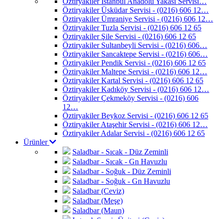
Öztiryakiler İstanbul Anadolu Yakası Servisi…
Öztiryakiler Üsküdar Servisi - (0216) 606 12…
Öztiryakiler Ümraniye Servisi - (0216) 606 12…
Öztiryakiler Tuzla Servisi - (0216) 606 12 65
Öztiryakiler Şile Servisi - (0216) 606 12 65
Öztiryakiler Sultanbeyli Servisi - (0216) 606…
Öztiryakiler Sancaktepe Servisi - (0216) 606…
Öztiryakiler Pendik Servisi - (0216) 606 12 65
Öztiryakiler Maltepe Servisi - (0216) 606 12…
Öztiryakiler Kartal Servisi - (0216) 606 12 65
Öztiryakiler Kadıköy Servisi - (0216) 606 12…
Öztiryakiler Çekmeköy Servisi - (0216) 606
12…
Öztiryakiler Beykoz Servisi - (0216) 606 12 65
Öztiryakiler Ataşehir Servisi - (0216) 606 12…
Öztiryakiler Adalar Servisi - (0216) 606 12 65
Ürünler
Saladbar - Sıcak - Düz Zeminli
Saladbar - Sıcak - Gn Havuzlu
Saladbar - Soğuk - Düz Zeminli
Saladbar - Soğuk - Gn Havuzlu
Saladbar (Ceviz)
Saladbar (Meşe)
Saladbar (Maun)