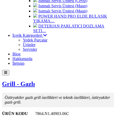
Isıtmalı Servis Ünitesi (Ceviz)
Isıtmalı Servis Ünitesi (Maun)
Isıtmalı Servis Ünitesi (Maun)
POWER HAND PRO ELDE BULAŞIK
YIKAMA…
DETERJAN PARLATICI DOZLAMA
SETI…
İçerik Kategorileri
Yedek Parçalar
Ürünler
Servisler
Blog
Hakkımızda
İletişim
Grill - Gazlı
Öztiryakiler gazlı grill özellikleri ve teknik özellikleri, öztiryakiler
gazlı grill.
ÜRÜN KODU
7864.N1.40903.06C