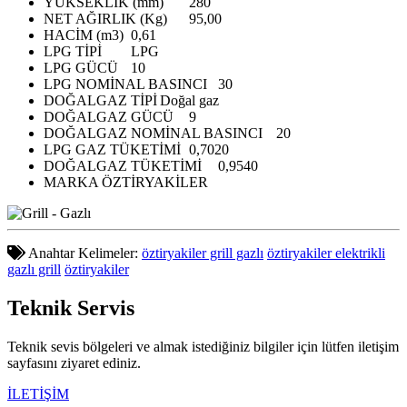
YÜKSEKLİK (mm)
280
NET AĞIRLIK (Kg)
95,00
HACİM (m3)
0,61
LPG TİPİ
LPG
LPG GÜCÜ
10
LPG NOMİNAL BASINCI
30
DOĞALGAZ TİPİ
Doğal gaz
DOĞALGAZ GÜCÜ
9
DOĞALGAZ NOMİNAL BASINCI
20
LPG GAZ TÜKETİMİ
0,7020
DOĞALGAZ TÜKETİMİ
0,9540
MARKA
ÖZTİRYAKİLER
Anahtar Kelimeler:
öztiryakiler grill gazlı
öztiryakiler elektrikli
gazlı grill
öztiryakiler
Teknik
Servis
Teknik sevis bölgeleri ve almak istediğiniz bilgiler için lütfen iletişim
sayfasını ziyaret ediniz.
İLETİŞİM