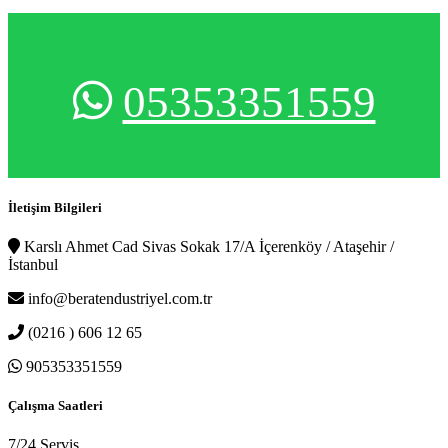
05353351559
İletişim Bilgileri
Karslı Ahmet Cad Sivas Sokak 17/A İçerenköy / Ataşehir /
İstanbul
info@beratendustriyel.com.tr
(0216 ) 606 12 65
905353351559
Çalışma Saatleri
7/24 Servis