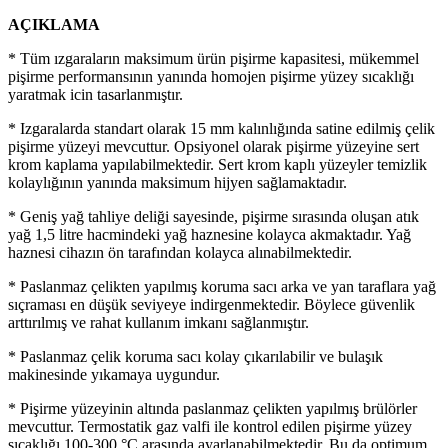
AÇIKLAMA
* Tüm ızgaraların maksimum ürün pişirme kapasitesi, mükemmel
pişirme performansının yanında homojen pişirme yüzey sıcaklığı
yaratmak icin tasarlanmıştır.
* Izgaralarda standart olarak 15 mm kalınlığında satine edilmiş çelik
pişirme yüzeyi mevcuttur. Opsiyonel olarak pişirme yüzeyine sert
krom kaplama yapılabilmektedir. Sert krom kaplı yüzeyler temizlik
kolaylığının yanında maksimum hijyen sağlamaktadır.
* Geniş yağ tahliye deliği sayesinde, pişirme sırasında oluşan atık
yağ 1,5 litre hacmindeki yağ haznesine kolayca akmaktadır. Yağ
haznesi cihazın ön tarafından kolayca alınabilmektedir.
* Paslanmaz çelikten yapılmış koruma sacı arka ve yan taraflara yağ
sıçraması en düşük seviyeye indirgenmektedir. Böylece güvenlik
arttırılmış ve rahat kullanım imkanı sağlanmıştır.
* Paslanmaz çelik koruma sacı kolay çıkarılabilir ve bulaşık
makinesinde yıkamaya uygundur.
* Pişirme yüzeyinin altında paslanmaz çelikten yapılmış brülörler
mevcuttur. Termostatik gaz valfi ile kontrol edilen pişirme yüzey
sıcaklığı 100-300 °C arasında ayarlanabilmektedir. Bu da optimum