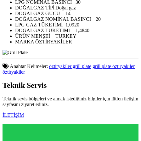
LPG NOMİNAL BASINCI
30
DOĞALGAZ TİPİ
Doğal gaz
DOĞALGAZ GÜCÜ
14
DOĞALGAZ NOMİNAL BASINCI
20
LPG GAZ TÜKETİMİ
1,0920
DOĞALGAZ TÜKETİMİ
1,4840
ÜRÜN MENŞEİ
TURKEY
MARKA
ÖZTİRYAKİLER
Anahtar Kelimeler:
öztiryakiler grill plate
grill plate öztiryakiler
öztiryakiler
Teknik
Servis
Teknik sevis bölgeleri ve almak istediğiniz bilgiler için lütfen iletişim
sayfasını ziyaret ediniz.
İLETİŞİM