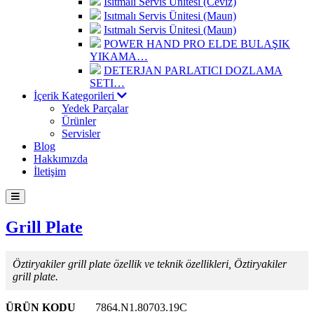
Isıtmalı Servis Ünitesi (Ceviz)
Isıtmalı Servis Ünitesi (Maun)
Isıtmalı Servis Ünitesi (Maun)
POWER HAND PRO ELDE BULAŞIK
YIKAMA…
DETERJAN PARLATICI DOZLAMA
SETI…
İçerik Kategorileri
Yedek Parçalar
Ürünler
Servisler
Blog
Hakkımızda
İletişim
Grill Plate
Öztiryakiler grill plate özellik ve teknik özellikleri, Öztiryakiler
grill plate.
ÜRÜN KODU
7864.N1.80703.19C