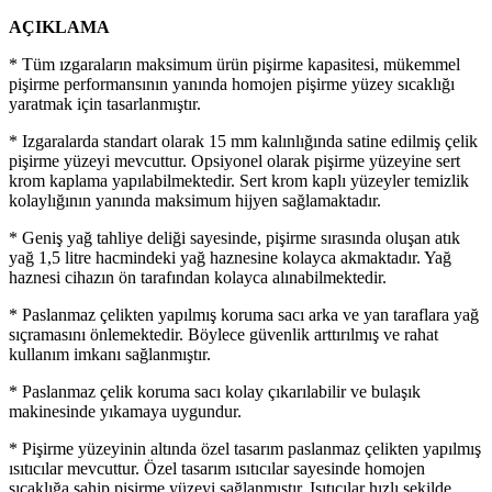
AÇIKLAMA
* Tüm ızgaraların maksimum ürün pişirme kapasitesi, mükemmel
pişirme performansının yanında homojen pişirme yüzey sıcaklığı
yaratmak için tasarlanmıştır.
* Izgaralarda standart olarak 15 mm kalınlığında satine edilmiş çelik
pişirme yüzeyi mevcuttur. Opsiyonel olarak pişirme yüzeyine sert
krom kaplama yapılabilmektedir. Sert krom kaplı yüzeyler temizlik
kolaylığının yanında maksimum hijyen sağlamaktadır.
* Geniş yağ tahliye deliği sayesinde, pişirme sırasında oluşan atık
yağ 1,5 litre hacmindeki yağ haznesine kolayca akmaktadır. Yağ
haznesi cihazın ön tarafından kolayca alınabilmektedir.
* Paslanmaz çelikten yapılmış koruma sacı arka ve yan taraflara yağ
sıçramasını önlemektedir. Böylece güvenlik arttırılmış ve rahat
kullanım imkanı sağlanmıştır.
* Paslanmaz çelik koruma sacı kolay çıkarılabilir ve bulaşık
makinesinde yıkamaya uygundur.
* Pişirme yüzeyinin altında özel tasarım paslanmaz çelikten yapılmış
ısıtıcılar mevcuttur. Özel tasarım ısıtıcılar sayesinde homojen
sıcaklığa sahip pişirme yüzeyi sağlanmıştır. Isıtıcılar hızlı şekilde