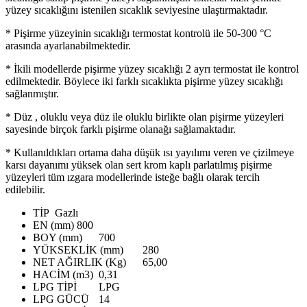
yüzey sıcaklığını istenilen sıcaklık seviyesine ulaştırmaktadır.
* Pişirme yüzeyinin sıcaklığı termostat kontrolü ile 50-300 °C
arasında ayarlanabilmektedir.
* İkili modellerde pişirme yüzey sıcaklığı 2 ayrı termostat ile kontrol
edilmektedir. Böylece iki farklı sıcaklıkta pişirme yüzey sıcaklığı
sağlanmıştır.
* Düz , oluklu veya düz ile oluklu birlikte olan pişirme yüzeyleri
sayesinde birçok farklı pişirme olanağı sağlamaktadır.
* Kullanıldıkları ortama daha düşük ısı yayılımı veren ve çizilmeye
karsı dayanımı yüksek olan sert krom kaplı parlatılmış pişirme
yüzeyleri tüm ızgara modellerinde isteğe bağlı olarak tercih
edilebilir.
TİP
Gazlı
EN (mm)
800
BOY (mm)
700
YÜKSEKLİK (mm)
280
NET AĞIRLIK (Kg)
65,00
HACİM (m3)
0,31
LPG TİPİ
LPG
LPG GÜCÜ
14