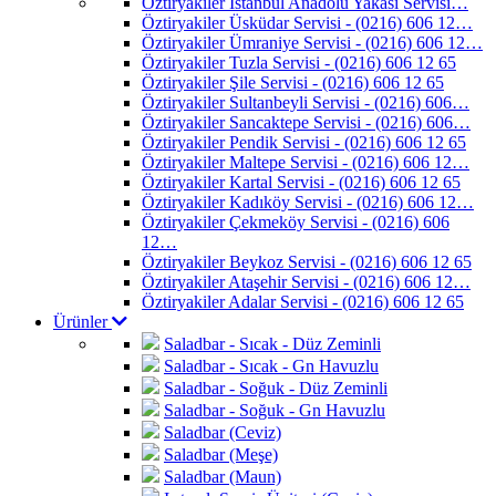
Öztiryakiler İstanbul Anadolu Yakası Servisi…
Öztiryakiler Üsküdar Servisi - (0216) 606 12…
Öztiryakiler Ümraniye Servisi - (0216) 606 12…
Öztiryakiler Tuzla Servisi - (0216) 606 12 65
Öztiryakiler Şile Servisi - (0216) 606 12 65
Öztiryakiler Sultanbeyli Servisi - (0216) 606…
Öztiryakiler Sancaktepe Servisi - (0216) 606…
Öztiryakiler Pendik Servisi - (0216) 606 12 65
Öztiryakiler Maltepe Servisi - (0216) 606 12…
Öztiryakiler Kartal Servisi - (0216) 606 12 65
Öztiryakiler Kadıköy Servisi - (0216) 606 12…
Öztiryakiler Çekmeköy Servisi - (0216) 606
12…
Öztiryakiler Beykoz Servisi - (0216) 606 12 65
Öztiryakiler Ataşehir Servisi - (0216) 606 12…
Öztiryakiler Adalar Servisi - (0216) 606 12 65
Ürünler
Saladbar - Sıcak - Düz Zeminli
Saladbar - Sıcak - Gn Havuzlu
Saladbar - Soğuk - Düz Zeminli
Saladbar - Soğuk - Gn Havuzlu
Saladbar (Ceviz)
Saladbar (Meşe)
Saladbar (Maun)