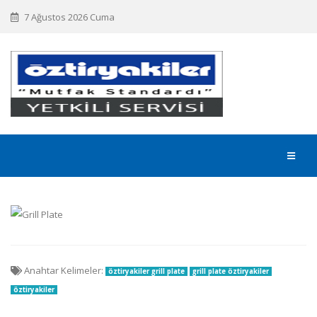
7 Ağustos 2026 Cuma
Anahtar Kelimeler:
öztiryakiler grill plate
grill plate öztiryakiler
öztiryakiler