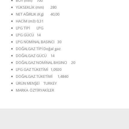
BOY (mm)
700
YÜKSEKLİK (mm)
280
NET AĞIRLIK (Kg)
40,00
HACİM (m3)
0,31
LPG TİPİ
LPG
LPG GÜCÜ
14
LPG NOMİNAL BASINCI
30
DOĞALGAZ TİPİ
Doğal gaz
DOĞALGAZ GÜCÜ
14
DOĞALGAZ NOMİNAL BASINCI
20
LPG GAZ TÜKETİMİ
1,0920
DOĞALGAZ TÜKETİMİ
1,4840
ÜRÜN MENŞEİ
TURKEY
MARKA
ÖZTİRYAKİLER