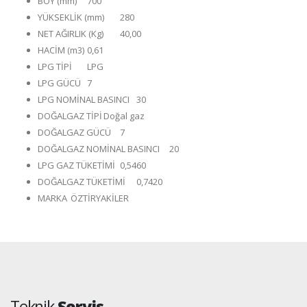
BOY (mm)
700
YÜKSEKLİK (mm)
280
NET AĞIRLIK (Kg)
40,00
HACİM (m3)
0,61
LPG TİPİ
LPG
LPG GÜCÜ
7
LPG NOMİNAL BASINCI
30
DOĞALGAZ TİPİ
Doğal gaz
DOĞALGAZ GÜCÜ
7
DOĞALGAZ NOMİNAL BASINCI
20
LPG GAZ TÜKETİMİ
0,5460
DOĞALGAZ TÜKETİMİ
0,7420
MARKA
ÖZTİRYAKİLER
Teknik
Servis