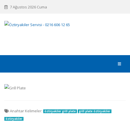
7 Ağustos 2026 Cuma
Anahtar Kelimeler:
öztiryakiler grill plate
grill plate öztiryakiler
öztiryakiler