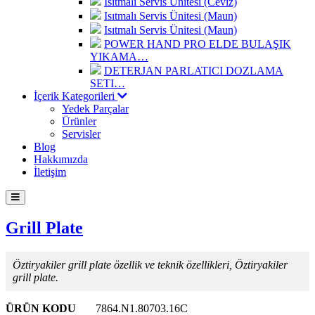
Isıtmalı Servis Ünitesi (Ceviz)
Isıtmalı Servis Ünitesi (Maun)
Isıtmalı Servis Ünitesi (Maun)
POWER HAND PRO ELDE BULAŞIK
YIKAMA…
DETERJAN PARLATICI DOZLAMA
SETI…
İçerik Kategorileri
Yedek Parçalar
Ürünler
Servisler
Blog
Hakkımızda
İletişim
Grill Plate
Öztiryakiler grill plate özellik ve teknik özellikleri, Öztiryakiler
grill plate.
ÜRÜN KODU
7864.N1.80703.16C