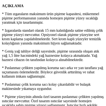
AÇIKLAMA
* Tüm ızgaraların maksimum ürün pişirme kapasitesi, mükemmel
pişirme performansının yanında homojen pişirme yüzey sıcaklığı
yaratmak için tasarlanmıştır.
* Izgaralarda standart olarak 15 mm kalınlığında satine edilmiş çelik
pişirme yüzeyi mevcuttur. Opsiyonel olarak pişirme yüzeyine sert
krom kaplama yapılabilmektedir. Sert krom kaplı yüzeyler temizlik
kolaylığının yanında maksimum hijyen sağlamaktadır.
* Geniş yağ tahliye deliği sayesinde, pişirme sırasında oluşan atık
yağ 1,5 litre hacmindeki yağ haznesine kolayca akmaktadır. Yağ
haznesi cihazın ön tarafından kolayca alınabilmektedir.
* Paslanmaz çelikten yapılmış koruma sacı arka ve yan taraflara yağ
sıçramasını önlemektedir. Böylece güvenlik arttırılmış ve rahat
kullanım imkanı sağlanmıştır.
* Paslanmaz çelik koruma sacı kolay çıkarılabilir ve bulaşık
makinesinde yıkamaya uygundur.
* Pişirme yüzeyinin altında özel tasarım paslanmaz çelikten yapılmış
ısıtıcılar mevcuttur. Özel tasarım ısıtıcılar sayesinde homojen
sıcaklığa sahip pişirme yüzeyi sağlanmıştır. Isıtıcılar hızlı şekilde