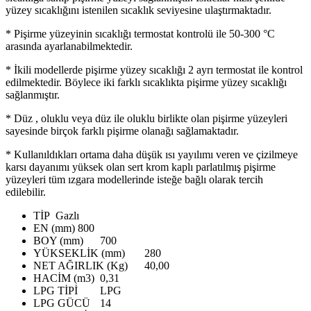
yüzey sıcaklığını istenilen sıcaklık seviyesine ulaştırmaktadır.
* Pişirme yüzeyinin sıcaklığı termostat kontrolü ile 50-300 °C
arasında ayarlanabilmektedir.
* İkili modellerde pişirme yüzey sıcaklığı 2 ayrı termostat ile kontrol
edilmektedir. Böylece iki farklı sıcaklıkta pişirme yüzey sıcaklığı
sağlanmıştır.
* Düz , oluklu veya düz ile oluklu birlikte olan pişirme yüzeyleri
sayesinde birçok farklı pişirme olanağı sağlamaktadır.
* Kullanıldıkları ortama daha düşük ısı yayılımı veren ve çizilmeye
karsı dayanımı yüksek olan sert krom kaplı parlatılmış pişirme
yüzeyleri tüm ızgara modellerinde isteğe bağlı olarak tercih
edilebilir.
TİP
Gazlı
EN (mm)
800
BOY (mm)
700
YÜKSEKLİK (mm)
280
NET AĞIRLIK (Kg)
40,00
HACİM (m3)
0,31
LPG TİPİ
LPG
LPG GÜCÜ
14