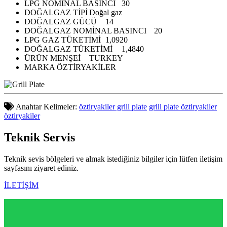
LPG NOMİNAL BASINCI
30
DOĞALGAZ TİPİ
Doğal gaz
DOĞALGAZ GÜCÜ
14
DOĞALGAZ NOMİNAL BASINCI
20
LPG GAZ TÜKETİMİ
1,0920
DOĞALGAZ TÜKETİMİ
1,4840
ÜRÜN MENŞEİ
TURKEY
MARKA
ÖZTİRYAKİLER
Anahtar Kelimeler:
öztiryakiler grill plate
grill plate öztiryakiler
öztiryakiler
Teknik
Servis
Teknik sevis bölgeleri ve almak istediğiniz bilgiler için lütfen iletişim
sayfasını ziyaret ediniz.
İLETİŞİM