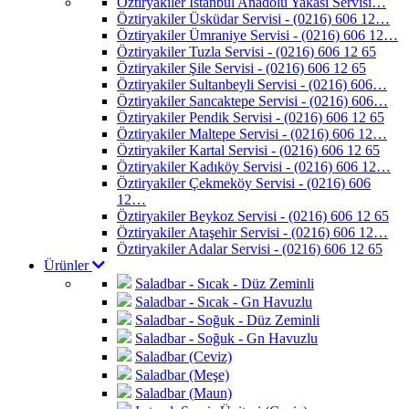
Öztiryakiler İstanbul Anadolu Yakası Servisi…
Öztiryakiler Üsküdar Servisi - (0216) 606 12…
Öztiryakiler Ümraniye Servisi - (0216) 606 12…
Öztiryakiler Tuzla Servisi - (0216) 606 12 65
Öztiryakiler Şile Servisi - (0216) 606 12 65
Öztiryakiler Sultanbeyli Servisi - (0216) 606…
Öztiryakiler Sancaktepe Servisi - (0216) 606…
Öztiryakiler Pendik Servisi - (0216) 606 12 65
Öztiryakiler Maltepe Servisi - (0216) 606 12…
Öztiryakiler Kartal Servisi - (0216) 606 12 65
Öztiryakiler Kadıköy Servisi - (0216) 606 12…
Öztiryakiler Çekmeköy Servisi - (0216) 606
12…
Öztiryakiler Beykoz Servisi - (0216) 606 12 65
Öztiryakiler Ataşehir Servisi - (0216) 606 12…
Öztiryakiler Adalar Servisi - (0216) 606 12 65
Ürünler
Saladbar - Sıcak - Düz Zeminli
Saladbar - Sıcak - Gn Havuzlu
Saladbar - Soğuk - Düz Zeminli
Saladbar - Soğuk - Gn Havuzlu
Saladbar (Ceviz)
Saladbar (Meşe)
Saladbar (Maun)