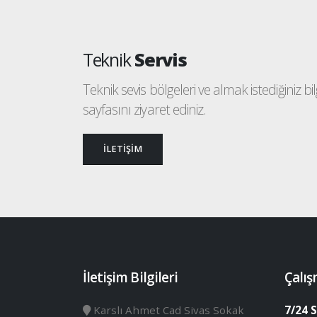
Teknik
Servis
Teknik sevis bölgeleri ve almak istediğiniz bilgi
sayfasını ziyaret ediniz.
İLETİŞİM
İletişim Bilgileri
Çalış
Karslı Ahmet Cad Sivas Sokak
7/24 S