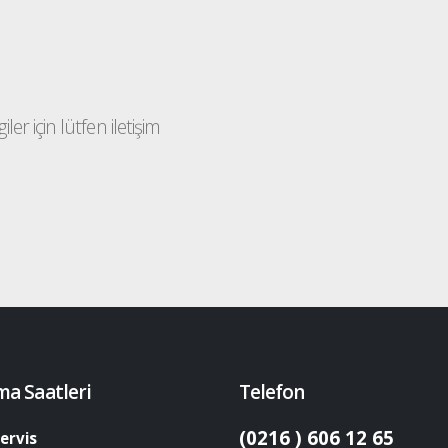
ler için lütfen iletişim
ma Saatleri
Telefon
(0216 ) 606 12 65
ervis