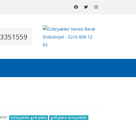
53351559
eler:
öztiryakiler grill plate
grill plate öztiryakiler