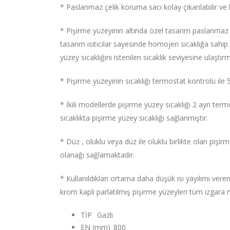
* Paslanmaz çelik koruma sacı kolay çıkarılabilir v
* Pişirme yüzeyinin altında özel tasarım paslanmaz ç
tasarım ısıtıcılar sayesinde homojen sıcaklığa sahip pi
yüzey sıcaklığını istenilen sıcaklık seviyesine ulaştır
* Pişirme yüzeyinin sıcaklığı termostat kontrolü ile
* İkili modellerde pişirme yüzey sıcaklığı 2 ayrı termo
sıcaklıkta pişirme yüzey sıcaklığı sağlanmıştır.
* Düz , oluklu veya düz ile oluklu birlikte olan pişir
olanağı sağlamaktadır.
* Kullanıldıkları ortama daha düşük ısı yayılımı ver
krom kaplı parlatılmış pişirme yüzeyleri tüm ızgara mo
TİP
Gazlı
EN (mm)
800