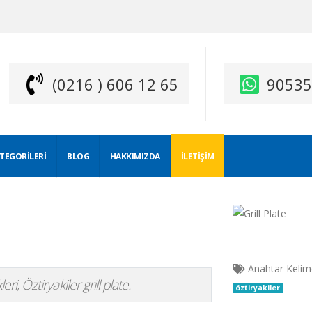
(0216 ) 606 12 65
9053
ATEGORILERI
BLOG
HAKKIMIZDA
İLETIŞIM
Anahtar Kelim
leri, Öztiryakiler grill plate.
öztiryakiler