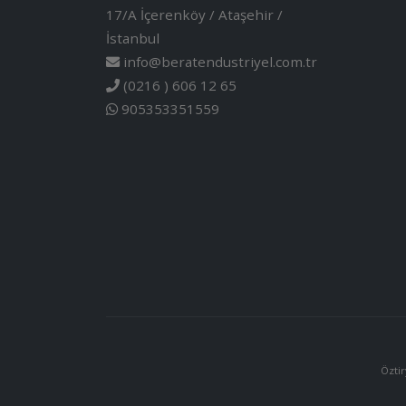
17/A İçerenköy / Ataşehir /
İstanbul
info@beratendustriyel.com.tr
(0216 ) 606 12 65
905353351559
Öztir