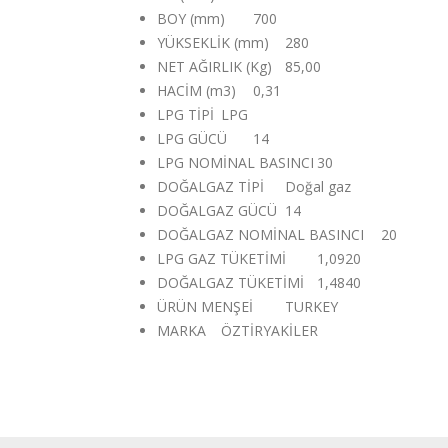
BOY (mm)
700
YÜKSEKLİK (mm)
280
NET AĞIRLIK (Kg)
85,00
HACİM (m3)
0,31
LPG TİPİ
LPG
LPG GÜCÜ
14
LPG NOMİNAL BASINCI
30
DOĞALGAZ TİPİ
Doğal gaz
DOĞALGAZ GÜCÜ
14
DOĞALGAZ NOMİNAL BASINCI
20
LPG GAZ TÜKETİMİ
1,0920
DOĞALGAZ TÜKETİMİ
1,4840
ÜRÜN MENŞEİ
TURKEY
MARKA
ÖZTİRYAKİLER