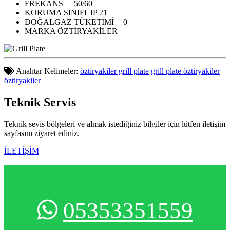
FREKANS
50/60
KORUMA SINIFI
IP 21
DOĞALGAZ TÜKETİMİ
0
MARKA
ÖZTİRYAKİLER
Anahtar Kelimeler:
öztiryakiler grill plate
grill plate öztiryakiler
öztiryakiler
Teknik
Servis
Teknik sevis bölgeleri ve almak istediğiniz bilgiler için lütfen iletişim
sayfasını ziyaret ediniz.
İLETİŞİM
05353351559