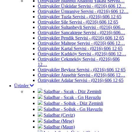
Öztiryakiler İstanbul Anadolu Yakası Servisi…
Öztiryakiler Üsküdar Servisi - (0216) 606 12…
Öztiryakiler Ümraniye Servisi - (0216) 606 12…
Öztiryakiler Tuzla Servisi - (0216) 606 12 65
Öztiryakiler Şile Servisi - (0216) 606 12 65
Öztiryakiler Sultanbeyli Servisi - (0216) 606…
Öztiryakiler Sancaktepe Servisi - (0216) 606…
Öztiryakiler Pendik Servisi - (0216) 606 12 65
Öztiryakiler Maltepe Servisi - (0216) 606 12…
Öztiryakiler Kartal Servisi - (0216) 606 12 65
Öztiryakiler Kadıköy Servisi - (0216) 606 12…
Öztiryakiler Çekmeköy Servisi - (0216) 606
12…
Öztiryakiler Beykoz Servisi - (0216) 606 12 65
Öztiryakiler Ataşehir Servisi - (0216) 606 12…
Öztiryakiler Adalar Servisi - (0216) 606 12 65
Ürünler
Saladbar - Sıcak - Düz Zeminli
Saladbar - Sıcak - Gn Havuzlu
Saladbar - Soğuk - Düz Zeminli
Saladbar - Soğuk - Gn Havuzlu
Saladbar (Ceviz)
Saladbar (Meşe)
Saladbar (Maun)