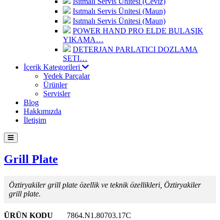
Isıtmalı Servis Ünitesi (Ceviz)
Isıtmalı Servis Ünitesi (Maun)
Isıtmalı Servis Ünitesi (Maun)
POWER HAND PRO ELDE BULAŞIK
YIKAMA…
DETERJAN PARLATICI DOZLAMA
SETI…
İçerik Kategorileri
Yedek Parçalar
Ürünler
Servisler
Blog
Hakkımızda
İletişim
Grill Plate
Öztiryakiler grill plate özellik ve teknik özellikleri, Öztiryakiler
grill plate.
ÜRÜN KODU
7864.N1.80703.17C