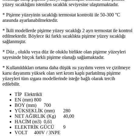
yüzey sıcaklığını istenilen sıcaklık seviyesine ulaştırmaktadır.
* Pişirme yüzeyinin sıcaklığı termostat kontrolü ile 50-300 °C
arasında ayarlanabilmektedir.
* İkili modellerde pişirme yüzey sıcaklığı 2 ayrı termostat ile kontrol
edilmektedir. Böylece iki farklı sıcaklıkta pişirme yüzey sıcaklığı
sağlanmıştır.
* Düz , oluklu veya düz ile oluklu birlikte olan pişirme yüzeyleri
sayesinde birçok farklı pişirme olanağı sağlamaktadır.
* Kullanıldıkları ortama daha düşük ısı yayılımı veren ve çizilmeye
karsı dayanımı yüksek olan sert krom kaplı parlatılmış pişirme
yüzeyleri tüm ızgara modellerinde isteğe bağlı olarak tercih
edilebilir.
TİP
Elektrikli
EN (mm)
800
BOY (mm)
700
YÜKSEKLİK (mm)
280
NET AĞIRLIK (Kg)
40,00
HACİM (m3)
0,61
ELEKTRİK GÜCÜ
9
VOLT
400V / 3NPE