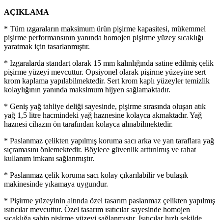
AÇIKLAMA
* Tüm ızgaraların maksimum ürün pişirme kapasitesi, mükemmel
pişirme performansının yanında homojen pişirme yüzey sıcaklığı
yaratmak için tasarlanmıştır.
* Izgaralarda standart olarak 15 mm kalınlığında satine edilmiş çelik
pişirme yüzeyi mevcuttur. Opsiyonel olarak pişirme yüzeyine sert
krom kaplama yapılabilmektedir. Sert krom kaplı yüzeyler temizlik
kolaylığının yanında maksimum hijyen sağlamaktadır.
* Geniş yağ tahliye deliği sayesinde, pişirme sırasında oluşan atık
yağ 1,5 litre hacmindeki yağ haznesine kolayca akmaktadır. Yağ
haznesi cihazın ön tarafından kolayca alınabilmektedir.
* Paslanmaz çelikten yapılmış koruma sacı arka ve yan taraflara yağ
sıçramasını önlemektedir. Böylece güvenlik arttırılmış ve rahat
kullanım imkanı sağlanmıştır.
* Paslanmaz çelik koruma sacı kolay çıkarılabilir ve bulaşık
makinesinde yıkamaya uygundur.
* Pişirme yüzeyinin altında özel tasarım paslanmaz çelikten yapılmış
ısıtıcılar mevcuttur. Özel tasarım ısıtıcılar sayesinde homojen
sıcaklığa sahip pişirme yüzeyi sağlanmıştır. Isıtıcılar hızlı şekilde