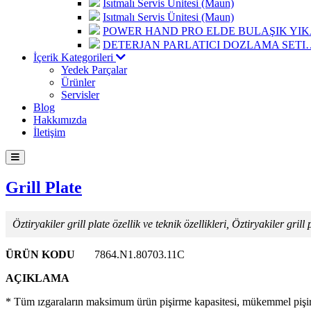
Isıtmalı Servis Ünitesi (Maun)
Isıtmalı Servis Ünitesi (Maun)
POWER HAND PRO ELDE BULAŞIK Y
DETERJAN PARLATICI DOZLAMA SETI
İçerik Kategorileri
Yedek Parçalar
Ürünler
Servisler
Blog
Hakkımızda
İletişim
Grill Plate
Öztiryakiler grill plate özellik ve teknik özellikleri, Öztiryakiler grill 
ÜRÜN KODU
7864.N1.80703.11C
AÇIKLAMA
* Tüm ızgaraların maksimum ürün pişirme kapasitesi, mükemmel pişirm