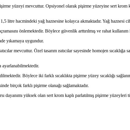
 pişirme yüzeyi mevcuttur. Opsiyonel olarak pişirme yüzeyine sert krom 
ğ 1,5 litre hacmindeki yağ haznesine kolayca akmaktadır. Yağ haznesi ci
çramasını önlemektedir. Böylece güvenlik arttırılmış ve rahat kullanım 
sinde yıkamaya uygundur.
tıcılar mevcuttur. Özel tasarım ısıtıcılar sayesinde homojen sıcaklığa sah
a ayarlanabilmektedir.
dilmektedir. Böylece iki farklı sıcaklıkta pişirme yüzey sıcaklığı sağlanm
sinde birçok farklı pişirme olanağı sağlamaktadır.
sı dayanımı yüksek olan sert krom kaplı parlatılmış pişirme yüzeyleri tüm