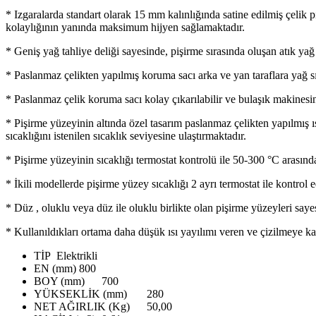
* Izgaralarda standart olarak 15 mm kalınlığında satine edilmiş çelik
kolaylığının yanında maksimum hijyen sağlamaktadır.
* Geniş yağ tahliye deliği sayesinde, pişirme sırasında oluşan atık ya
* Paslanmaz çelikten yapılmış koruma sacı arka ve yan taraflara yağ sı
* Paslanmaz çelik koruma sacı kolay çıkarılabilir ve bulaşık makine
* Pişirme yüzeyinin altında özel tasarım paslanmaz çelikten yapılmış ısı
sıcaklığını istenilen sıcaklık seviyesine ulaştırmaktadır.
* Pişirme yüzeyinin sıcaklığı termostat kontrolü ile 50-300 °C arasınd
* İkili modellerde pişirme yüzey sıcaklığı 2 ayrı termostat ile kontrol e
* Düz , oluklu veya düz ile oluklu birlikte olan pişirme yüzeyleri saye
* Kullanıldıkları ortama daha düşük ısı yayılımı veren ve çizilmeye kar
TİP
Elektrikli
EN (mm)
800
BOY (mm)
700
YÜKSEKLİK (mm)
280
NET AĞIRLIK (Kg)
50,00