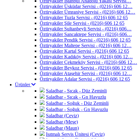
Öztiryakiler İstanbul Anadolu Yakası Servisi…
Öztiryakiler Üsküdar Servisi - (0216) 606 12…
Öztiryakiler Ümraniye Servisi - (0216) 606 12…
Öztiryakiler Tuzla Servisi - (0216) 606 12 65
Öztiryakiler Şile Servisi - (0216) 606 12 65
Öztiryakiler Sultanbeyli Servisi - (0216) 606…
Öztiryakiler Sancaktepe Servisi - (0216) 606…
Öztiryakiler Pendik Servisi - (0216) 606 12 65
Öztiryakiler Maltepe Servisi - (0216) 606 12…
Öztiryakiler Kartal Servisi - (0216) 606 12 65
Öztiryakiler Kadıköy Servisi - (0216) 606 12…
Öztiryakiler Çekmeköy Servisi - (0216) 606 12…
Öztiryakiler Beykoz Servisi - (0216) 606 12 65
Öztiryakiler Ataşehir Servisi - (0216) 606 12…
Öztiryakiler Adalar Servisi - (0216) 606 12 65
Ürünler
Saladbar - Sıcak - Düz Zeminli
Saladbar - Sıcak - Gn Havuzlu
Saladbar - Soğuk - Düz Zeminli
Saladbar - Soğuk - Gn Havuzlu
Saladbar (Ceviz)
Saladbar (Meşe)
Saladbar (Maun)
Isıtmalı Servis Ünitesi (Ceviz)