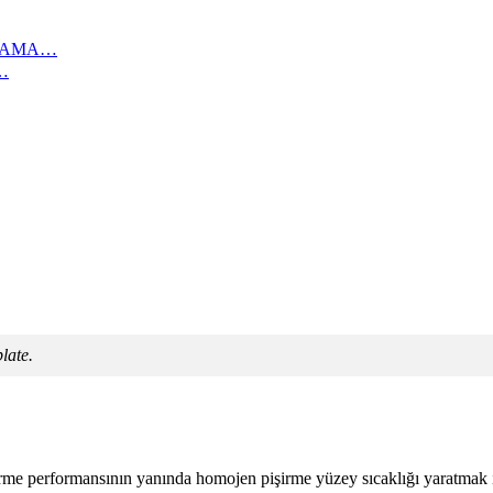
IKAMA…
…
plate.
e performansının yanında homojen pişirme yüzey sıcaklığı yaratmak iç