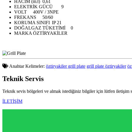
HACİM (m3)
0,61
ELEKTRİK GÜCÜ
9
VOLT
400V / 3NPE
FREKANS
50/60
KORUMA SINIFI
IP 21
DOĞALGAZ TÜKETİMİ
0
MARKA
ÖZTİRYAKİLER
Anahtar Kelimeler:
öztiryakiler grill plate
grill plate öztiryakiler
öz
Teknik
Servis
Teknik sevis bölgeleri ve almak istediğiniz bilgiler için lütfen iletişim 
İLETİŞİM