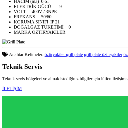
HACİM (m3)
0,61
ELEKTRİK GÜCÜ
9
VOLT
400V / 3NPE
FREKANS
50/60
KORUMA SINIFI
IP 21
DOĞALGAZ TÜKETİMİ
0
MARKA
ÖZTİRYAKİLER
Anahtar Kelimeler:
öztiryakiler grill plate
grill plate öztiryakiler
öz
Teknik
Servis
Teknik sevis bölgeleri ve almak istediğiniz bilgiler için lütfen iletişim 
İLETİŞİM