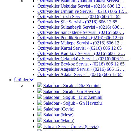
Öztiryakiler İstanbul Anadolu Yakası Servisi…
Öztiryakiler Üsküdar Servisi - (0216) 606 12…
Öztiryakiler Ümraniye Servisi - (0216) 606 12…
Öztiryakiler Tuzla Servisi - (0216) 606 12 65
Öztiryakiler Şile Servisi - (0216) 606 12 65
Öztiryakiler Sultanbeyli Servisi - (0216) 606…
Öztiryakiler Sancaktepe Servisi - (0216) 606…
Öztiryakiler Pendik Servisi - (0216) 606 12 65
Öztiryakiler Maltepe Servisi - (0216) 606 12…
Öztiryakiler Kartal Servisi - (0216) 606 12 65
Öztiryakiler Kadıköy Servisi - (0216) 606 12…
Öztiryakiler Çekmeköy Servisi - (0216) 606 12…
Öztiryakiler Beykoz Servisi - (0216) 606 12 65
Öztiryakiler Ataşehir Servisi - (0216) 606 12…
Öztiryakiler Adalar Servisi - (0216) 606 12 65
Ürünler
Saladbar - Sıcak - Düz Zeminli
Saladbar - Sıcak - Gn Havuzlu
Saladbar - Soğuk - Düz Zeminli
Saladbar - Soğuk - Gn Havuzlu
Saladbar (Ceviz)
Saladbar (Meşe)
Saladbar (Maun)
Isıtmalı Servis Ünitesi (Ceviz)