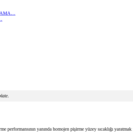
IKAMA…
…
plate.
e performansının yanında homojen pişirme yüzey sıcaklığı yaratmak iç