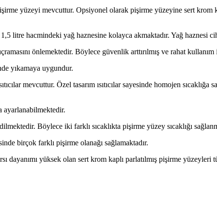
 pişirme yüzeyi mevcuttur. Opsiyonel olarak pişirme yüzeyine sert krom 
ğ 1,5 litre hacmindeki yağ haznesine kolayca akmaktadır. Yağ haznesi ci
çramasını önlemektedir. Böylece güvenlik arttırılmış ve rahat kullanım 
sinde yıkamaya uygundur.
tıcılar mevcuttur. Özel tasarım ısıtıcılar sayesinde homojen sıcaklığa sah
a ayarlanabilmektedir.
dilmektedir. Böylece iki farklı sıcaklıkta pişirme yüzey sıcaklığı sağlanm
sinde birçok farklı pişirme olanağı sağlamaktadır.
sı dayanımı yüksek olan sert krom kaplı parlatılmış pişirme yüzeyleri tüm