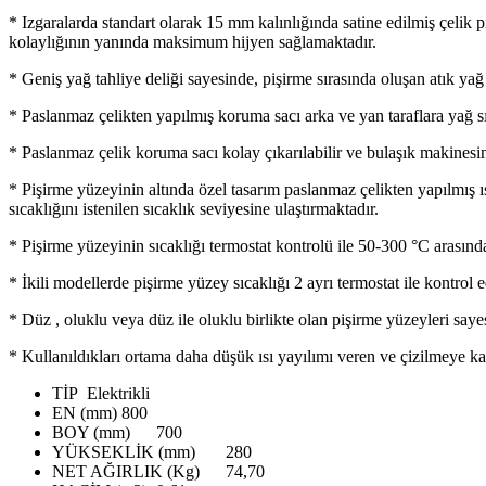
* Izgaralarda standart olarak 15 mm kalınlığında satine edilmiş çelik
kolaylığının yanında maksimum hijyen sağlamaktadır.
* Geniş yağ tahliye deliği sayesinde, pişirme sırasında oluşan atık ya
* Paslanmaz çelikten yapılmış koruma sacı arka ve yan taraflara yağ sı
* Paslanmaz çelik koruma sacı kolay çıkarılabilir ve bulaşık makine
* Pişirme yüzeyinin altında özel tasarım paslanmaz çelikten yapılmış ısı
sıcaklığını istenilen sıcaklık seviyesine ulaştırmaktadır.
* Pişirme yüzeyinin sıcaklığı termostat kontrolü ile 50-300 °C arasınd
* İkili modellerde pişirme yüzey sıcaklığı 2 ayrı termostat ile kontrol e
* Düz , oluklu veya düz ile oluklu birlikte olan pişirme yüzeyleri saye
* Kullanıldıkları ortama daha düşük ısı yayılımı veren ve çizilmeye kar
TİP
Elektrikli
EN (mm)
800
BOY (mm)
700
YÜKSEKLİK (mm)
280
NET AĞIRLIK (Kg)
74,70