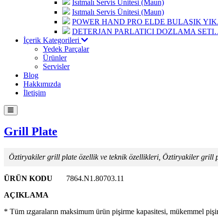
Isıtmalı Servis Ünitesi (Maun)
Isıtmalı Servis Ünitesi (Maun)
POWER HAND PRO ELDE BULAŞIK Y
DETERJAN PARLATICI DOZLAMA SETI
İçerik Kategorileri
Yedek Parçalar
Ürünler
Servisler
Blog
Hakkımızda
İletişim
Grill Plate
Öztiryakiler grill plate özellik ve teknik özellikleri, Öztiryakiler grill 
ÜRÜN KODU
7864.N1.80703.11
AÇIKLAMA
* Tüm ızgaraların maksimum ürün pişirme kapasitesi, mükemmel pişirm