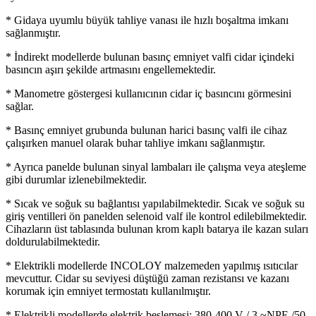
* Gidaya uyumlu büyük tahliye vanası ile hızlı boşaltma imkanı
sağlanmıştır.
* İndirekt modellerde bulunan basınç emniyet valfi cidar içindeki
basıncın aşırı şekilde artmasını engellemektedir.
* Manometre göstergesi kullanıcının cidar iç basıncını görmesini
sağlar.
* Basınç emniyet grubunda bulunan harici basınç valfi ile cihaz
çalışırken manuel olarak buhar tahliye imkanı sağlanmıştır.
* Ayrıca panelde bulunan sinyal lambaları ile çalışma veya ateşleme
gibi durumlar izlenebilmektedir.
* Sıcak ve soğuk su bağlantısı yapılabilmektedir. Sıcak ve soğuk su
giriş ventilleri ön panelden selenoid valf ile kontrol edilebilmektedir.
Cihazların üst tablasında bulunan krom kaplı batarya ile kazan suları
doldurulabilmektedir.
* Elektrikli modellerde INCOLOY malzemeden yapılmış ısıtıcılar
mevcuttur. Cidar su seviyesi düştüğü zaman rezistansı ve kazanı
korumak için emniyet termostatı kullanılmıştır.
* Elektrikli modellerde elektrik beslemesi: 380-400 V / 3 ~NPE /50