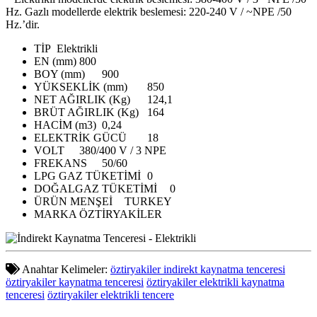
Hz. Gazlı modellerde elektrik beslemesi: 220-240 V / ~NPE /50
Hz.’dir.
TİP
Elektrikli
EN (mm)
800
BOY (mm)
900
YÜKSEKLİK (mm)
850
NET AĞIRLIK (Kg)
124,1
BRÜT AĞIRLIK (Kg)
164
HACİM (m3)
0,24
ELEKTRİK GÜCÜ
18
VOLT
380/400 V / 3 NPE
FREKANS
50/60
LPG GAZ TÜKETİMİ
0
DOĞALGAZ TÜKETİMİ
0
ÜRÜN MENŞEİ
TURKEY
MARKA
ÖZTİRYAKİLER
Anahtar Kelimeler:
öztiryakiler indirekt kaynatma tenceresi
öztiryakiler kaynatma tenceresi
öztiryakiler elektrikli kaynatma
tenceresi
öztiryakiler elektrikli tencere