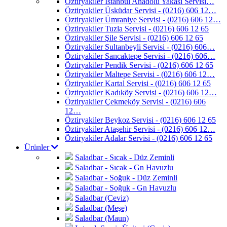
Öztiryakiler İstanbul Anadolu Yakası Servisi…
Öztiryakiler Üsküdar Servisi - (0216) 606 12…
Öztiryakiler Ümraniye Servisi - (0216) 606 12…
Öztiryakiler Tuzla Servisi - (0216) 606 12 65
Öztiryakiler Şile Servisi - (0216) 606 12 65
Öztiryakiler Sultanbeyli Servisi - (0216) 606…
Öztiryakiler Sancaktepe Servisi - (0216) 606…
Öztiryakiler Pendik Servisi - (0216) 606 12 65
Öztiryakiler Maltepe Servisi - (0216) 606 12…
Öztiryakiler Kartal Servisi - (0216) 606 12 65
Öztiryakiler Kadıköy Servisi - (0216) 606 12…
Öztiryakiler Çekmeköy Servisi - (0216) 606
12…
Öztiryakiler Beykoz Servisi - (0216) 606 12 65
Öztiryakiler Ataşehir Servisi - (0216) 606 12…
Öztiryakiler Adalar Servisi - (0216) 606 12 65
Ürünler
Saladbar - Sıcak - Düz Zeminli
Saladbar - Sıcak - Gn Havuzlu
Saladbar - Soğuk - Düz Zeminli
Saladbar - Soğuk - Gn Havuzlu
Saladbar (Ceviz)
Saladbar (Meşe)
Saladbar (Maun)