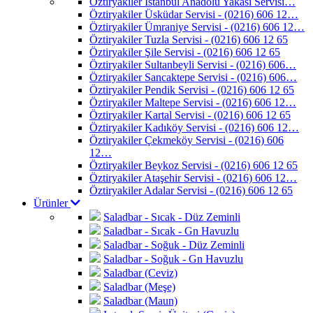
Öztiryakiler İstanbul Anadolu Yakası Servisi…
Öztiryakiler Üsküdar Servisi - (0216) 606 12…
Öztiryakiler Ümraniye Servisi - (0216) 606 12…
Öztiryakiler Tuzla Servisi - (0216) 606 12 65
Öztiryakiler Şile Servisi - (0216) 606 12 65
Öztiryakiler Sultanbeyli Servisi - (0216) 606…
Öztiryakiler Sancaktepe Servisi - (0216) 606…
Öztiryakiler Pendik Servisi - (0216) 606 12 65
Öztiryakiler Maltepe Servisi - (0216) 606 12…
Öztiryakiler Kartal Servisi - (0216) 606 12 65
Öztiryakiler Kadıköy Servisi - (0216) 606 12…
Öztiryakiler Çekmeköy Servisi - (0216) 606
12…
Öztiryakiler Beykoz Servisi - (0216) 606 12 65
Öztiryakiler Ataşehir Servisi - (0216) 606 12…
Öztiryakiler Adalar Servisi - (0216) 606 12 65
Ürünler
Saladbar - Sıcak - Düz Zeminli
Saladbar - Sıcak - Gn Havuzlu
Saladbar - Soğuk - Düz Zeminli
Saladbar - Soğuk - Gn Havuzlu
Saladbar (Ceviz)
Saladbar (Meşe)
Saladbar (Maun)