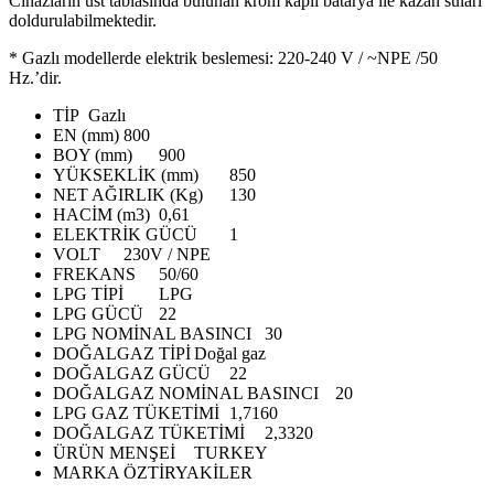
Cihazların üst tablasında bulunan krom kaplı batarya ile kazan suları
doldurulabilmektedir.
* Gazlı modellerde elektrik beslemesi: 220-240 V / ~NPE /50
Hz.’dir.
TİP
Gazlı
EN (mm)
800
BOY (mm)
900
YÜKSEKLİK (mm)
850
NET AĞIRLIK (Kg)
130
HACİM (m3)
0,61
ELEKTRİK GÜCÜ
1
VOLT
230V / NPE
FREKANS
50/60
LPG TİPİ
LPG
LPG GÜCÜ
22
LPG NOMİNAL BASINCI
30
DOĞALGAZ TİPİ
Doğal gaz
DOĞALGAZ GÜCÜ
22
DOĞALGAZ NOMİNAL BASINCI
20
LPG GAZ TÜKETİMİ
1,7160
DOĞALGAZ TÜKETİMİ
2,3320
ÜRÜN MENŞEİ
TURKEY
MARKA
ÖZTİRYAKİLER