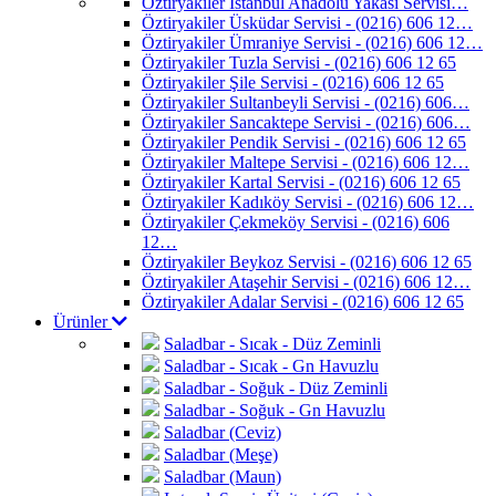
Öztiryakiler İstanbul Anadolu Yakası Servisi…
Öztiryakiler Üsküdar Servisi - (0216) 606 12…
Öztiryakiler Ümraniye Servisi - (0216) 606 12…
Öztiryakiler Tuzla Servisi - (0216) 606 12 65
Öztiryakiler Şile Servisi - (0216) 606 12 65
Öztiryakiler Sultanbeyli Servisi - (0216) 606…
Öztiryakiler Sancaktepe Servisi - (0216) 606…
Öztiryakiler Pendik Servisi - (0216) 606 12 65
Öztiryakiler Maltepe Servisi - (0216) 606 12…
Öztiryakiler Kartal Servisi - (0216) 606 12 65
Öztiryakiler Kadıköy Servisi - (0216) 606 12…
Öztiryakiler Çekmeköy Servisi - (0216) 606
12…
Öztiryakiler Beykoz Servisi - (0216) 606 12 65
Öztiryakiler Ataşehir Servisi - (0216) 606 12…
Öztiryakiler Adalar Servisi - (0216) 606 12 65
Ürünler
Saladbar - Sıcak - Düz Zeminli
Saladbar - Sıcak - Gn Havuzlu
Saladbar - Soğuk - Düz Zeminli
Saladbar - Soğuk - Gn Havuzlu
Saladbar (Ceviz)
Saladbar (Meşe)
Saladbar (Maun)