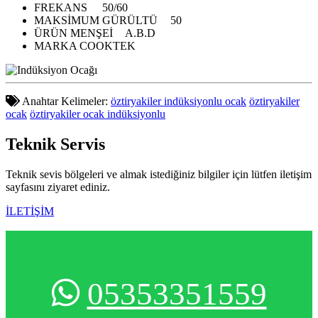
FREKANS
50/60
MAKSİMUM GÜRÜLTÜ
50
ÜRÜN MENŞEİ
A.B.D
MARKA
COOKTEK
Anahtar Kelimeler:
öztiryakiler indüksiyonlu ocak
öztiryakiler
ocak
öztiryakiler ocak indüksiyonlu
Teknik
Servis
Teknik sevis bölgeleri ve almak istediğiniz bilgiler için lütfen iletişim
sayfasını ziyaret ediniz.
İLETİŞİM
05353351559