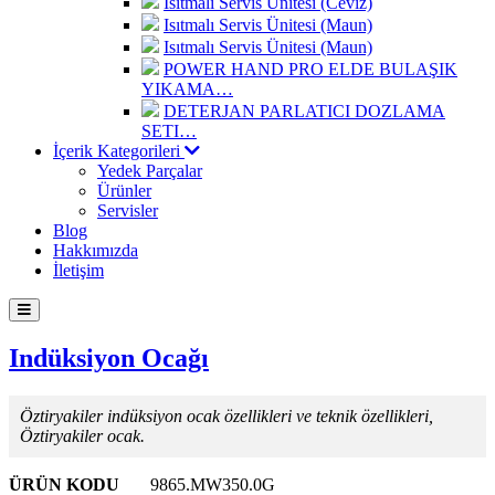
Isıtmalı Servis Ünitesi (Ceviz)
Isıtmalı Servis Ünitesi (Maun)
Isıtmalı Servis Ünitesi (Maun)
POWER HAND PRO ELDE BULAŞIK
YIKAMA…
DETERJAN PARLATICI DOZLAMA
SETI…
İçerik Kategorileri
Yedek Parçalar
Ürünler
Servisler
Blog
Hakkımızda
İletişim
Indüksiyon Ocağı
Öztiryakiler indüksiyon ocak özellikleri ve teknik özellikleri,
Öztiryakiler ocak.
ÜRÜN KODU
9865.MW350.0G