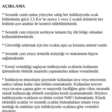
AÇIKLAMA
* Seramik camlı ısıtma yüzeyine sahip her indüksiyonlu ocak
bölümünün gücü 3,5 Kw’tır ayrıca 1 veya 2 ocaklı ürünlerin her
bölümü ayrı anahtar ile kontrol edilebilmektedir.
* Seramik cam yüzeyin nerdeyse tamamı hiç ölü bölge olmadan
kullanılabilmektedir.
* Güvenliği arttırmak için her ocakta aşırı ısı koruma sistemi vardır.
* Seramik cam yüzey temizlik kolaylığı ve maksimum hijyen
sağlamaktadır.
* Enerji verimliligi saglayan indiksiyonlu ocaklarin kullanımı
işletmelerin elektrik tasarrufu yapmalarina imkan vermektedir.
* İndüksiyon teknolojisi sayesinde kullanılan tava veya tencerenin
sadece tabanı kadar olan bölüm ısınmaktadır. Kullanılan tencere
veya tavanın çapına göre ve manyetik özelliğine göre cihaz otomatik
olarak kullanacağı elektrik enerjisini kendi ayarlamaktadır. Böylece
indüksiyonlu ocakların ısı iletim verimi %90’ı bulmaktadır. Klasik
elektrikli ocaklar ve seramik ocaklar bulundukları ortamı veya
mutfağı da ısıttıkları için indüksiyonlu ocaklara göre verimleri
düşüktür.