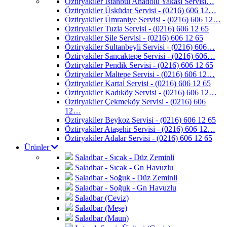
Öztiryakiler İstanbul Anadolu Yakası Servisi…
Öztiryakiler Üsküdar Servisi - (0216) 606 12…
Öztiryakiler Ümraniye Servisi - (0216) 606 12…
Öztiryakiler Tuzla Servisi - (0216) 606 12 65
Öztiryakiler Şile Servisi - (0216) 606 12 65
Öztiryakiler Sultanbeyli Servisi - (0216) 606…
Öztiryakiler Sancaktepe Servisi - (0216) 606…
Öztiryakiler Pendik Servisi - (0216) 606 12 65
Öztiryakiler Maltepe Servisi - (0216) 606 12…
Öztiryakiler Kartal Servisi - (0216) 606 12 65
Öztiryakiler Kadıköy Servisi - (0216) 606 12…
Öztiryakiler Çekmeköy Servisi - (0216) 606
12…
Öztiryakiler Beykoz Servisi - (0216) 606 12 65
Öztiryakiler Ataşehir Servisi - (0216) 606 12…
Öztiryakiler Adalar Servisi - (0216) 606 12 65
Ürünler
Saladbar - Sıcak - Düz Zeminli
Saladbar - Sıcak - Gn Havuzlu
Saladbar - Soğuk - Düz Zeminli
Saladbar - Soğuk - Gn Havuzlu
Saladbar (Ceviz)
Saladbar (Meşe)
Saladbar (Maun)