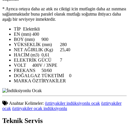
* Ayrıca ortaya daha az atık ısı ciktigi icin mutfagin daha az ısınması
sağlanmaktadır buna paralel olarak mutfağı soğutma ihtiyacı daha
aşağı bir seviyeye inmektedir.
TİP
Elektrikli
EN (mm)
400
BOY (mm)
900
YÜKSEKLİK (mm)
280
NET AĞIRLIK (Kg)
25,40
HACİM (m3)
0,61
ELEKTRİK GÜCÜ
7
VOLT
400V / 3NPE
FREKANS
50/60
DOĞALGAZ TÜKETİMİ
0
MARKA
ÖZTİRYAKİLER
Anahtar Kelimeler:
öztiryakiler indüksiyonlu ocak
öztiryakiler
ocak
öztiryakiler ocak indüksiyonlu
Teknik
Servis