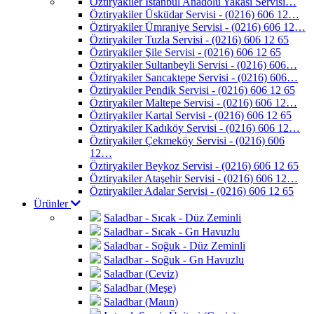
Öztiryakiler İstanbul Anadolu Yakası Servisi…
Öztiryakiler Üsküdar Servisi - (0216) 606 12…
Öztiryakiler Ümraniye Servisi - (0216) 606 12…
Öztiryakiler Tuzla Servisi - (0216) 606 12 65
Öztiryakiler Şile Servisi - (0216) 606 12 65
Öztiryakiler Sultanbeyli Servisi - (0216) 606…
Öztiryakiler Sancaktepe Servisi - (0216) 606…
Öztiryakiler Pendik Servisi - (0216) 606 12 65
Öztiryakiler Maltepe Servisi - (0216) 606 12…
Öztiryakiler Kartal Servisi - (0216) 606 12 65
Öztiryakiler Kadıköy Servisi - (0216) 606 12…
Öztiryakiler Çekmeköy Servisi - (0216) 606
12…
Öztiryakiler Beykoz Servisi - (0216) 606 12 65
Öztiryakiler Ataşehir Servisi - (0216) 606 12…
Öztiryakiler Adalar Servisi - (0216) 606 12 65
Ürünler
Saladbar - Sıcak - Düz Zeminli
Saladbar - Sıcak - Gn Havuzlu
Saladbar - Soğuk - Düz Zeminli
Saladbar - Soğuk - Gn Havuzlu
Saladbar (Ceviz)
Saladbar (Meşe)
Saladbar (Maun)