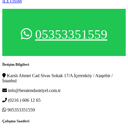
İLETİŞİM
05353351559
İletişim Bilgileri
Karslı Ahmet Cad Sivas Sokak 17/A İçerenköy / Ataşehir /
İstanbul
info@beratendustriyel.com.tr
(0216 ) 606 12 65
905353351559
Çalışma Saatleri