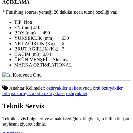
AÇIKLAMA
* Finishing sonrası yemeği 20 dakika sıcak tutma özelliği var.
TİP
Nötr
EN (mm)
410
BOY (mm)
490
YÜKSEKLİK (mm)
630
NET AĞIRLIK (Kg)
6
BRÜT AĞIRLIK (Kg)
7
HACİM (m3)
0,04
ÜRÜN MENŞEİ
Almanya
MARKA
OZTI&RATIONAL
Anahtar Kelimeler:
öztiryakiler ısı koruyucu örtü
öztiryakiler
örtü
ısı koruyucu örtü öztiryakiler
öztiryakiler
Teknik
Servis
Teknik sevis bölgeleri ve almak istediğiniz bilgiler için lütfen iletişim
sayfasını ziyaret ediniz.