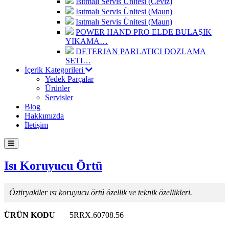
Isıtmalı Servis Ünitesi (Ceviz)
Isıtmalı Servis Ünitesi (Maun)
Isıtmalı Servis Ünitesi (Maun)
POWER HAND PRO ELDE BULAŞIK
YIKAMA…
DETERJAN PARLATICI DOZLAMA
SETI…
İçerik Kategorileri
Yedek Parçalar
Ürünler
Servisler
Blog
Hakkımızda
İletişim
Isı Koruyucu Örtü
Öztiryakiler ısı koruyucu örtü özellik ve teknik özellikleri.
ÜRÜN KODU
5RRX.60708.56