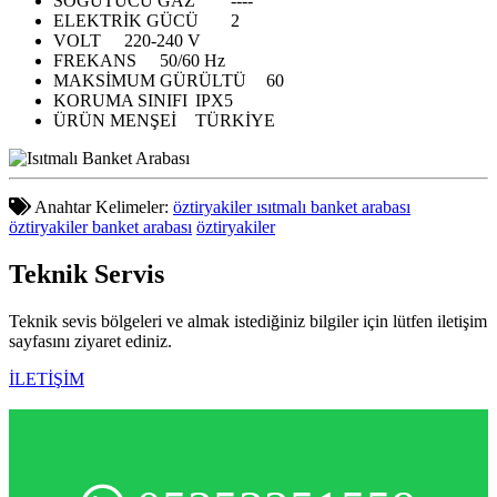
SOĞUTUCU GAZ
----
ELEKTRİK GÜCÜ
2
VOLT
220-240 V
FREKANS
50/60 Hz
MAKSİMUM GÜRÜLTÜ
60
KORUMA SINIFI
IPX5
ÜRÜN MENŞEİ
TÜRKİYE
Anahtar Kelimeler:
öztiryakiler ısıtmalı banket arabası
öztiryakiler banket arabası
öztiryakiler
Teknik
Servis
Teknik sevis bölgeleri ve almak istediğiniz bilgiler için lütfen iletişim
sayfasını ziyaret ediniz.
İLETİŞİM