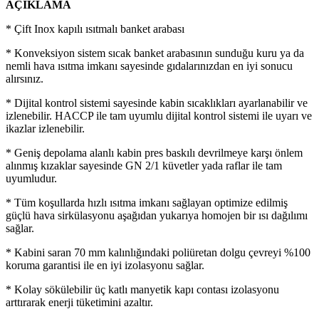
AÇIKLAMA
* Çift Inox kapılı ısıtmalı banket arabası
* Konveksiyon sistem sıcak banket arabasının sunduğu kuru ya da
nemli hava ısıtma imkanı sayesinde gıdalarınızdan en iyi sonucu
alırsınız.
* Dijital kontrol sistemi sayesinde kabin sıcaklıkları ayarlanabilir ve
izlenebilir. HACCP ile tam uyumlu dijital kontrol sistemi ile uyarı ve
ikazlar izlenebilir.
* Geniş depolama alanlı kabin pres baskılı devrilmeye karşı önlem
alınmış kızaklar sayesinde GN 2/1 küvetler yada raflar ile tam
uyumludur.
* Tüm koşullarda hızlı ısıtma imkanı sağlayan optimize edilmiş
güçlü hava sirkülasyonu aşağıdan yukarıya homojen bir ısı dağılımı
sağlar.
* Kabini saran 70 mm kalınlığındaki poliüretan dolgu çevreyi %100
koruma garantisi ile en iyi izolasyonu sağlar.
* Kolay sökülebilir üç katlı manyetik kapı contası izolasyonu
arttırarak enerji tüketimini azaltır.