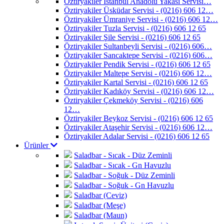
Öztiryakiler İstanbul Anadolu Yakası Servisi…
Öztiryakiler Üsküdar Servisi - (0216) 606 12…
Öztiryakiler Ümraniye Servisi - (0216) 606 12…
Öztiryakiler Tuzla Servisi - (0216) 606 12 65
Öztiryakiler Şile Servisi - (0216) 606 12 65
Öztiryakiler Sultanbeyli Servisi - (0216) 606…
Öztiryakiler Sancaktepe Servisi - (0216) 606…
Öztiryakiler Pendik Servisi - (0216) 606 12 65
Öztiryakiler Maltepe Servisi - (0216) 606 12…
Öztiryakiler Kartal Servisi - (0216) 606 12 65
Öztiryakiler Kadıköy Servisi - (0216) 606 12…
Öztiryakiler Çekmeköy Servisi - (0216) 606
12…
Öztiryakiler Beykoz Servisi - (0216) 606 12 65
Öztiryakiler Ataşehir Servisi - (0216) 606 12…
Öztiryakiler Adalar Servisi - (0216) 606 12 65
Ürünler
Saladbar - Sıcak - Düz Zeminli
Saladbar - Sıcak - Gn Havuzlu
Saladbar - Soğuk - Düz Zeminli
Saladbar - Soğuk - Gn Havuzlu
Saladbar (Ceviz)
Saladbar (Meşe)
Saladbar (Maun)