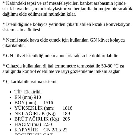
* Kabindeki tepsi ve raf mesafeleyicileri banket arabasının içinde
sıcak hava dolaşımını kolaylaştırır ve her tarafta homojen bir sıcaklık
dağılımı elde edilmesini mümkün kılar.
* İstenildiğinde kolayca yerinden çıkartılabilen kızaklı konveksiyon
sistem ısıtma ünitesi.
* Nemli sıcak hava elde etmek için kullanılan GN küvet kolayca
çıkarılabilir.
* GN küvet istenildiğinde manuel olarak su ile doldurulabilir.
* Cihazda kullanılan dijital termometre termostat ile 50-80 °C ısı
aralığında kontrol edebilme ve ısıyı gözlemleme imkanı sağlar
* Çıkartılabilir ısıtma sistemi
TİP
Elektrikli
EN (mm)
910
BOY (mm)
1516
YÜKSEKLİK (mm)
1816
NET AĞIRLIK (Kg)
189
BRÜT AĞIRLIK (Kg)
205
HACİM (m3)
2,50
KAPASİTE
GN 2/1 x 22