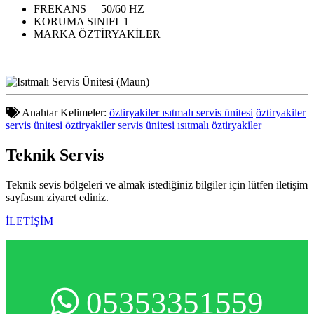
FREKANS
50/60 HZ
KORUMA SINIFI
1
MARKA
ÖZTİRYAKİLER
Anahtar Kelimeler:
öztiryakiler ısıtmalı servis ünitesi
öztiryakiler
servis ünitesi
öztiryakiler servis ünitesi ısıtmalı
öztiryakiler
Teknik
Servis
Teknik sevis bölgeleri ve almak istediğiniz bilgiler için lütfen iletişim
sayfasını ziyaret ediniz.
İLETİŞİM
05353351559