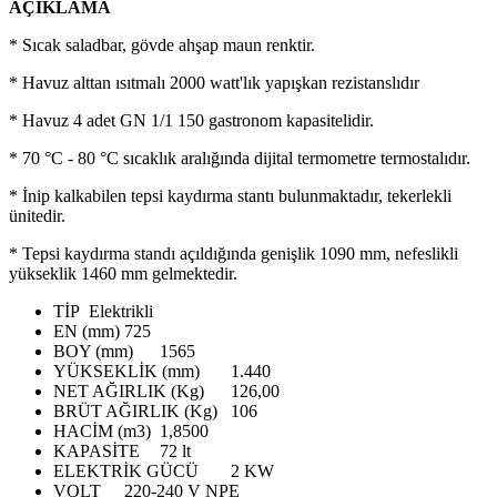
AÇIKLAMA
* Sıcak saladbar, gövde ahşap maun renktir.
* Havuz alttan ısıtmalı 2000 watt'lık yapışkan rezistanslıdır
* Havuz 4 adet GN 1/1 150 gastronom kapasitelidir.
* 70 °C - 80 °C sıcaklık aralığında dijital termometre termostalıdır.
* İnip kalkabilen tepsi kaydırma stantı bulunmaktadır, tekerlekli
ünitedir.
* Tepsi kaydırma standı açıldığında genişlik 1090 mm, nefeslikli
yükseklik 1460 mm gelmektedir.
TİP
Elektrikli
EN (mm)
725
BOY (mm)
1565
YÜKSEKLİK (mm)
1.440
NET AĞIRLIK (Kg)
126,00
BRÜT AĞIRLIK (Kg)
106
HACİM (m3)
1,8500
KAPASİTE
72 lt
ELEKTRİK GÜCÜ
2 KW
VOLT
220-240 V NPE