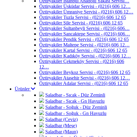
Öztiryakiler İstanbul Anadolu Yakası Servisi…
Öztiryakiler Üsküdar Servisi - (0216) 606 12…
Öztiryakiler Ümraniye Servisi - (0216) 606 12…
Öztiryakiler Tuzla Servisi - (0216) 606 12 65
Öztiryakiler Şile Servisi - (0216) 606 12 65
Öztiryakiler Sultanbeyli Servisi - (0216) 606…
Öztiryakiler Sancaktepe Servisi - (0216) 606…
Öztiryakiler Pendik Servisi - (0216) 606 12 65
Öztiryakiler Maltepe Servisi - (0216) 606 12…
Öztiryakiler Kartal Servisi - (0216) 606 12 65
Öztiryakiler Kadıköy Servisi - (0216) 606 12…
Öztiryakiler Çekmeköy Servisi - (0216) 606
12…
Öztiryakiler Beykoz Servisi - (0216) 606 12 65
Öztiryakiler Ataşehir Servisi - (0216) 606 12…
Öztiryakiler Adalar Servisi - (0216) 606 12 65
Ürünler
Saladbar - Sıcak - Düz Zeminli
Saladbar - Sıcak - Gn Havuzlu
Saladbar - Soğuk - Düz Zeminli
Saladbar - Soğuk - Gn Havuzlu
Saladbar (Ceviz)
Saladbar (Meşe)
Saladbar (Maun)