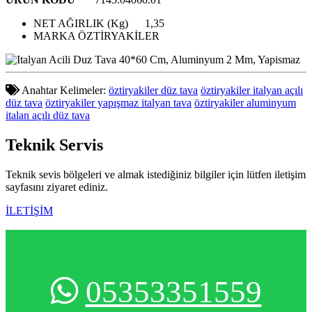
NET AĞIRLIK (Kg)
1,35
MARKA
ÖZTİRYAKİLER
Anahtar Kelimeler:
öztiryakiler düz tava
öztiryakiler italyan açılı
düz tava
öztiryakiler yapışmaz italyan tava
öztiryakiler aluminyum
italan açılı düz tava
Teknik
Servis
Teknik sevis bölgeleri ve almak istediğiniz bilgiler için lütfen iletişim
sayfasını ziyaret ediniz.
İLETİŞİM
05353351559