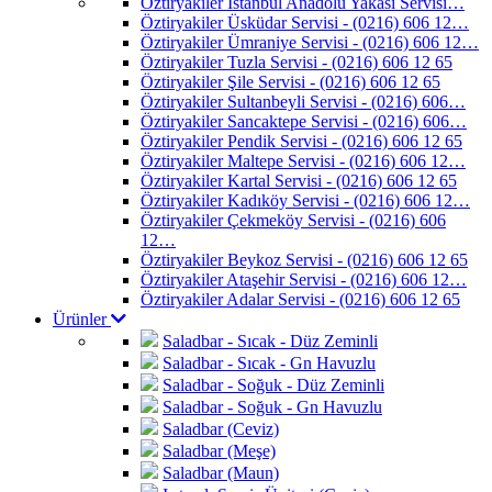
Öztiryakiler İstanbul Anadolu Yakası Servisi…
Öztiryakiler Üsküdar Servisi - (0216) 606 12…
Öztiryakiler Ümraniye Servisi - (0216) 606 12…
Öztiryakiler Tuzla Servisi - (0216) 606 12 65
Öztiryakiler Şile Servisi - (0216) 606 12 65
Öztiryakiler Sultanbeyli Servisi - (0216) 606…
Öztiryakiler Sancaktepe Servisi - (0216) 606…
Öztiryakiler Pendik Servisi - (0216) 606 12 65
Öztiryakiler Maltepe Servisi - (0216) 606 12…
Öztiryakiler Kartal Servisi - (0216) 606 12 65
Öztiryakiler Kadıköy Servisi - (0216) 606 12…
Öztiryakiler Çekmeköy Servisi - (0216) 606
12…
Öztiryakiler Beykoz Servisi - (0216) 606 12 65
Öztiryakiler Ataşehir Servisi - (0216) 606 12…
Öztiryakiler Adalar Servisi - (0216) 606 12 65
Ürünler
Saladbar - Sıcak - Düz Zeminli
Saladbar - Sıcak - Gn Havuzlu
Saladbar - Soğuk - Düz Zeminli
Saladbar - Soğuk - Gn Havuzlu
Saladbar (Ceviz)
Saladbar (Meşe)
Saladbar (Maun)