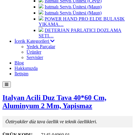
Isıtmalı Servis Ünitesi (Ceviz)
Isıtmalı Servis Ünitesi (Maun)
Isıtmalı Servis Ünitesi (Maun)
POWER HAND PRO ELDE BULAŞIK
YIKAMA…
DETERJAN PARLATICI DOZLAMA
SETI…
İçerik Kategorileri
Yedek Parçalar
Ürünler
Servisler
Blog
Hakkımızda
İletişim
Italyan Acili Duz Tava 40*60 Cm,
Aluminyum 2 Mm, Yapismaz
Öztiryakiler düz tava özellik ve teknik özellikleri.
ÜRÜN KODU
7145.04060.01