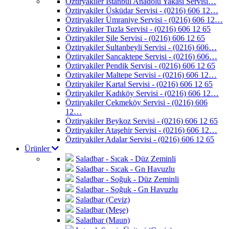
Öztiryakiler İstanbul Anadolu Yakası Servisi…
Öztiryakiler Üsküdar Servisi - (0216) 606 12…
Öztiryakiler Ümraniye Servisi - (0216) 606 12…
Öztiryakiler Tuzla Servisi - (0216) 606 12 65
Öztiryakiler Şile Servisi - (0216) 606 12 65
Öztiryakiler Sultanbeyli Servisi - (0216) 606…
Öztiryakiler Sancaktepe Servisi - (0216) 606…
Öztiryakiler Pendik Servisi - (0216) 606 12 65
Öztiryakiler Maltepe Servisi - (0216) 606 12…
Öztiryakiler Kartal Servisi - (0216) 606 12 65
Öztiryakiler Kadıköy Servisi - (0216) 606 12…
Öztiryakiler Çekmeköy Servisi - (0216) 606
12…
Öztiryakiler Beykoz Servisi - (0216) 606 12 65
Öztiryakiler Ataşehir Servisi - (0216) 606 12…
Öztiryakiler Adalar Servisi - (0216) 606 12 65
Ürünler
Saladbar - Sıcak - Düz Zeminli
Saladbar - Sıcak - Gn Havuzlu
Saladbar - Soğuk - Düz Zeminli
Saladbar - Soğuk - Gn Havuzlu
Saladbar (Ceviz)
Saladbar (Meşe)
Saladbar (Maun)