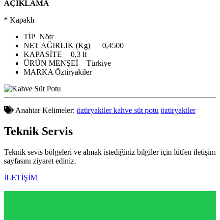
AÇIKLAMA
* Kapaklı
TİP
Nötr
NET AĞIRLIK (Kg)
0,4500
KAPASİTE
0,3 lt
ÜRÜN MENŞEİ
Türkiye
MARKA
Öztiryakiler
Anahtar Kelimeler:
öztiryakiler kahve süt potu
öztiryakiler
Teknik
Servis
Teknik sevis bölgeleri ve almak istediğiniz bilgiler için lütfen iletişim
sayfasını ziyaret ediniz.
İLETİŞİM