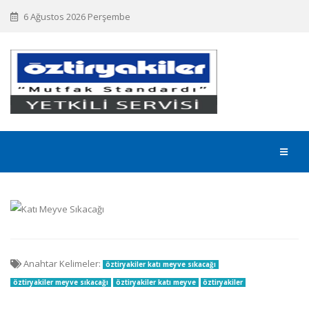
6 Ağustos 2026 Perşembe
Anahtar Kelimeler:
öztiryakiler katı meyve sıkacağı
öztiryakiler meyve sıkacağı
öztiryakiler katı meyve
öztiryakiler