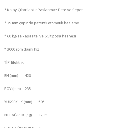
* Kolay Çıkarılabilir Paslanmaz Filtre ve Sepet
* 79 mm çapında patentli otomatik besleme
* 60 kg/sa kapasite, ve 6,5lt posa haznesi
* 3000 rpm daimi hız
TİP
Elektrikli
EN (mm)
420
BOY (mm)
235
YÜKSEKLİK (mm)
505
NET AĞIRLIK (Kg)
12,35