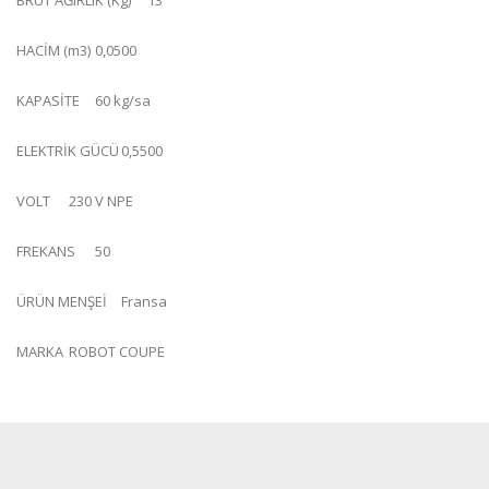
BRÜT AĞIRLIK (Kg)
13
HACİM (m3)
0,0500
KAPASİTE
60 kg/sa
ELEKTRİK GÜCÜ
0,5500
VOLT
230 V NPE
FREKANS
50
ÜRÜN MENŞEİ
Fransa
MARKA
ROBOT COUPE