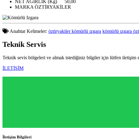
NET AĞIRLIK (Kg)
50,00
MARKA
ÖZTİRYAKİLER
Anahtar Kelimeler:
öztiryakiler kömürlü ızgara
kömürlü ızgara özt
Teknik
Servis
Teknik sevis bölgeleri ve almak istediğiniz bilgiler için lütfen iletişim 
İLETİŞİM
İletişim Bilgileri