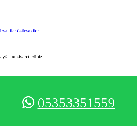
iryakiler
öztiryakiler
sayfasını ziyaret ediniz.
05353351559