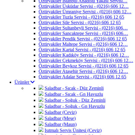
Öztiryakiler İstanbul Anadolu Yakası Servisi…
Öztiryakiler Üsküdar Servisi - (0216) 606 12…
Öztiryakiler Ümraniye Servisi - (0216) 606 12…
Öztiryakiler Tuzla Servisi - (0216) 606 12 65
Öztiryakiler Şile Servisi - (0216) 606 12 65
Öztiryakiler Sultanbeyli Servisi - (0216) 606…
Öztiryakiler Sancaktepe Servisi - (0216) 606…
Öztiryakiler Pendik Servisi - (0216) 606 12 65
Öztiryakiler Maltepe Servisi - (0216) 606 12…
Öztiryakiler Kartal Servisi - (0216) 606 12 65
Öztiryakiler Kadıköy Servisi - (0216) 606 12…
Öztiryakiler Çekmeköy Servisi - (0216) 606 12…
Öztiryakiler Beykoz Servisi - (0216) 606 12 65
Öztiryakiler Ataşehir Servisi - (0216) 606 12…
Öztiryakiler Adalar Servisi - (0216) 606 12 65
Ürünler
Saladbar - Sıcak - Düz Zeminli
Saladbar - Sıcak - Gn Havuzlu
Saladbar - Soğuk - Düz Zeminli
Saladbar - Soğuk - Gn Havuzlu
Saladbar (Ceviz)
Saladbar (Meşe)
Saladbar (Maun)
Isıtmalı Servis Ünitesi (Ceviz)