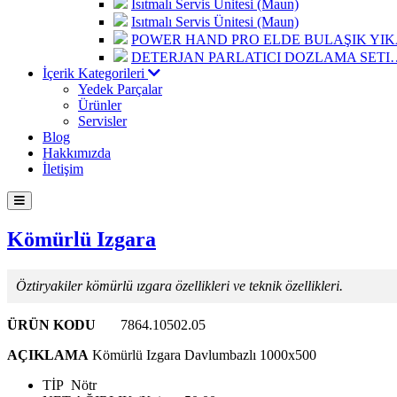
Isıtmalı Servis Ünitesi (Maun)
Isıtmalı Servis Ünitesi (Maun)
POWER HAND PRO ELDE BULAŞIK Y
DETERJAN PARLATICI DOZLAMA SETI
İçerik Kategorileri
Yedek Parçalar
Ürünler
Servisler
Blog
Hakkımızda
İletişim
Kömürlü Izgara
Öztiryakiler kömürlü ızgara özellikleri ve teknik özellikleri.
ÜRÜN KODU
7864.10502.05
AÇIKLAMA
Kömürlü Izgara Davlumbazlı 1000x500
TİP
Nötr