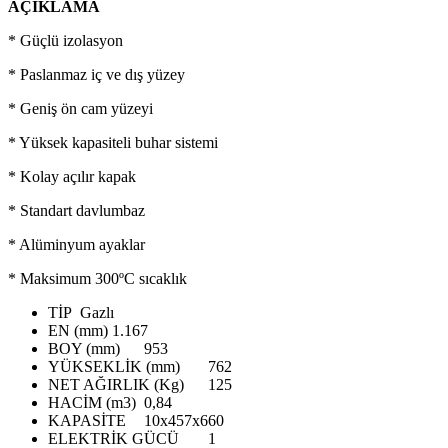
AÇIKLAMA
* Güçlü izolasyon
* Paslanmaz iç ve dış yüzey
* Geniş ön cam yüzeyi
* Yüksek kapasiteli buhar sistemi
* Kolay açılır kapak
* Standart davlumbaz
* Alüminyum ayaklar
* Maksimum 300ºC sıcaklık
TİP
Gazlı
EN (mm)
1.167
BOY (mm)
953
YÜKSEKLİK (mm)
762
NET AĞIRLIK (Kg)
125
HACİM (m3)
0,84
KAPASİTE
10x457x660
ELEKTRİK GÜCÜ
1