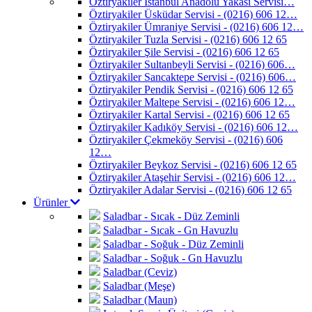
Öztiryakiler İstanbul Anadolu Yakası Servisi…
Öztiryakiler Üsküdar Servisi - (0216) 606 12…
Öztiryakiler Ümraniye Servisi - (0216) 606 12…
Öztiryakiler Tuzla Servisi - (0216) 606 12 65
Öztiryakiler Şile Servisi - (0216) 606 12 65
Öztiryakiler Sultanbeyli Servisi - (0216) 606…
Öztiryakiler Sancaktepe Servisi - (0216) 606…
Öztiryakiler Pendik Servisi - (0216) 606 12 65
Öztiryakiler Maltepe Servisi - (0216) 606 12…
Öztiryakiler Kartal Servisi - (0216) 606 12 65
Öztiryakiler Kadıköy Servisi - (0216) 606 12…
Öztiryakiler Çekmeköy Servisi - (0216) 606
12…
Öztiryakiler Beykoz Servisi - (0216) 606 12 65
Öztiryakiler Ataşehir Servisi - (0216) 606 12…
Öztiryakiler Adalar Servisi - (0216) 606 12 65
Ürünler
Saladbar - Sıcak - Düz Zeminli
Saladbar - Sıcak - Gn Havuzlu
Saladbar - Soğuk - Düz Zeminli
Saladbar - Soğuk - Gn Havuzlu
Saladbar (Ceviz)
Saladbar (Meşe)
Saladbar (Maun)