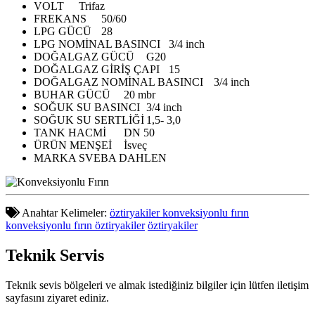
VOLT
Trifaz
FREKANS
50/60
LPG GÜCÜ
28
LPG NOMİNAL BASINCI
3/4 inch
DOĞALGAZ GÜCÜ
G20
DOĞALGAZ GİRİŞ ÇAPI
15
DOĞALGAZ NOMİNAL BASINCI
3/4 inch
BUHAR GÜCÜ
20 mbr
SOĞUK SU BASINCI
3/4 inch
SOĞUK SU SERTLİĞİ
1,5- 3,0
TANK HACMİ
DN 50
ÜRÜN MENŞEİ
İsveç
MARKA
SVEBA DAHLEN
Anahtar Kelimeler:
öztiryakiler konveksiyonlu fırın
konveksiyonlu fırın öztiryakiler
öztiryakiler
Teknik
Servis
Teknik sevis bölgeleri ve almak istediğiniz bilgiler için lütfen iletişim
sayfasını ziyaret ediniz.