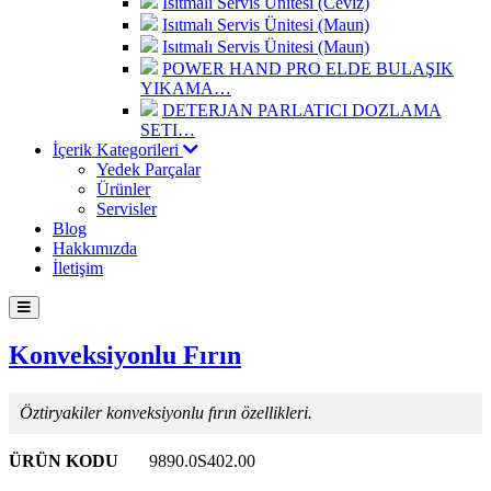
Isıtmalı Servis Ünitesi (Ceviz)
Isıtmalı Servis Ünitesi (Maun)
Isıtmalı Servis Ünitesi (Maun)
POWER HAND PRO ELDE BULAŞIK
YIKAMA…
DETERJAN PARLATICI DOZLAMA
SETI…
İçerik Kategorileri
Yedek Parçalar
Ürünler
Servisler
Blog
Hakkımızda
İletişim
Konveksiyonlu Fırın
Öztiryakiler konveksiyonlu fırın özellikleri.
ÜRÜN KODU
9890.0S402.00