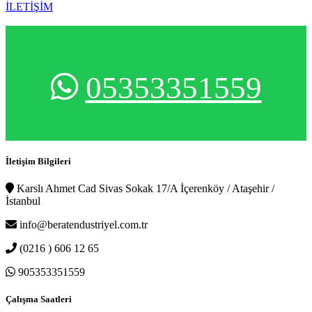
İLETİŞİM
05353351559
İletişim Bilgileri
Karslı Ahmet Cad Sivas Sokak 17/A İçerenköy / Ataşehir /
İstanbul
info@beratendustriyel.com.tr
(0216 ) 606 12 65
905353351559
Çalışma Saatleri