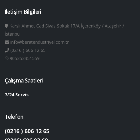
İletişim Bilgileri
Karslı Ahmet Cad Sivas Sokak 17/A İçerenköy / Ataşehir /
İstanbul
info@beratendustriyel.com.tr
(0216 ) 606 12 65
905353351559
Çalışma Saatleri
7/24 Servis
Telefon
(0216 ) 606 12 65