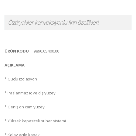
Öztiryakiler konveksiyonlu fırın özellikleri.
ÜRÜN KODU
9890.0S400.00
AÇIKLAMA
* Güçlü izolasyon
* Paslanmaz iç ve dış yüzey
* Geniş ön cam yüzeyi
* Yüksek kapasiteli buhar sistemi
* Kolay açılır kapak