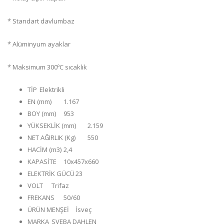
* Standart davlumbaz
* Alüminyum ayaklar
* Maksimum 300ºC sıcaklık
TİP
Elektrikli
EN (mm)
1.167
BOY (mm)
953
YÜKSEKLİK (mm)
2.159
NET AĞIRLIK (Kg)
550
HACİM (m3)
2,4
KAPASİTE
10x457x660
ELEKTRİK GÜCÜ
23
VOLT
Trifaz
FREKANS
50/60
ÜRÜN MENŞEİ
İsveç
MARKA
SVEBA DAHLEN