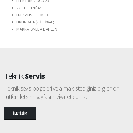
ELEKTRİK GÜCÜ
23
VOLT
Trifaz
FREKANS
50/60
ÜRÜN MENŞEİ
İsveç
MARKA
SVEBA DAHLEN
Teknik
Servis
Teknik sevis bölgeleri ve almak istediğiniz bilgiler için
lütfen iletişim sayfasını ziyaret ediniz.
İLETİŞİM