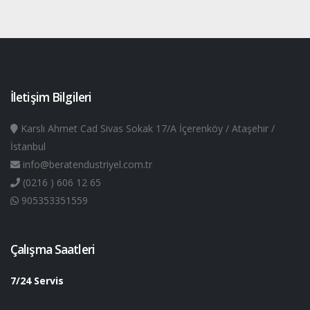
İletişim Bilgileri
Karslı Ahmet Cad Sivas Sokak 17/A İçerenköy / Ataşehir /
İstanbul
info@beratendustriyel.com.tr
(0216 ) 606 12 65
905353351559
Çalışma Saatleri
7/24 Servis