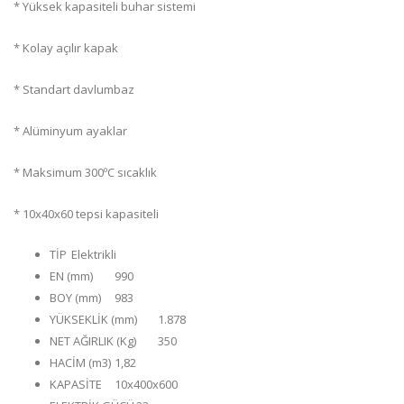
* Yüksek kapasiteli buhar sistemi
* Kolay açılır kapak
* Standart davlumbaz
* Alüminyum ayaklar
* Maksimum 300ºC sıcaklık
* 10x40x60 tepsi kapasiteli
TİP
Elektrikli
EN (mm)
990
BOY (mm)
983
YÜKSEKLİK (mm)
1.878
NET AĞIRLIK (Kg)
350
HACİM (m3)
1,82
KAPASİTE
10x400x600