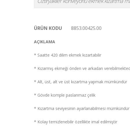
Öztiryakiler konveyörlü ekmek kızartma makin
ÜRÜN KODU
8853.00425.00
AÇIKLAMA
* Saatte 420 dilim ekmek kızartabilir
* Kızarmış ekmeği önden ve arkadan verebilmekted
* Alt, üst, alt ve üst kızartma yapmak mümkündür
* Gövde komple paslanmaz çelik
* Kızartma seviyesinin ayarlanabilmesi mümkündür
* Kolay temizlenebilir özellikte imal edilmiştir