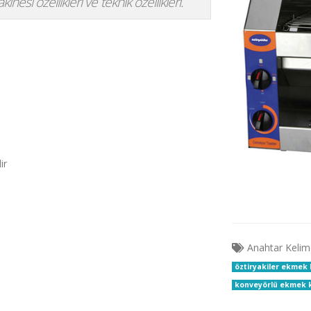
esi özellikleri ve teknik özellikleri.
ir
Anahtar Kelim
öztiryakiler ekmek
konveyörlü ekmek k