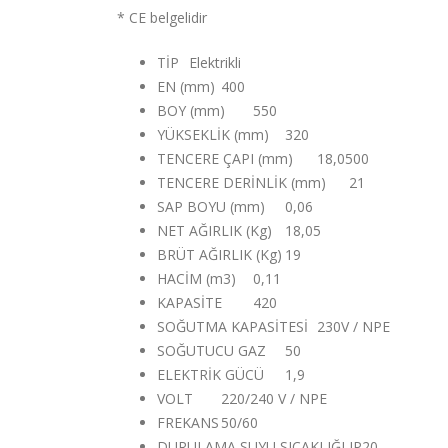
* CE belgelidir
TİP
Elektrikli
EN (mm)
400
BOY (mm)
550
YÜKSEKLİK (mm)
320
TENCERE ÇAPI (mm)
18,0500
TENCERE DERİNLİK (mm)
21
SAP BOYU (mm)
0,06
NET AĞIRLIK (Kg)
18,05
BRÜT AĞIRLIK (Kg)
19
HACİM (m3)
0,11
KAPASİTE
420
SOĞUTMA KAPASİTESİ
230V / NPE
SOĞUTUCU GAZ
50
ELEKTRİK GÜCÜ
1,9
VOLT
220/240 V / NPE
FREKANS
50/60
DURULAMA SUYU SICAKLIĞI
IP20