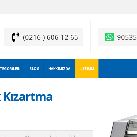
(0216 ) 606 12 65
9053
ATEGORILERI
BLOG
HAKKIMIZDA
İLETIŞIM
 Kızartma