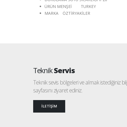
ÜRÜN MENŞEİ
TURKEY
MARKA
ÖZTİRYAKİLER
Teknik
Servis
Teknik sevis bölgeleri ve almak istediğiniz bilgi
sayfasını ziyaret ediniz.
İLETİŞİM