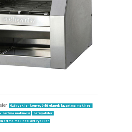
eler:
öztiryakiler konveyörlü ekmek kızartma makinesi
 kızartma makinesi
öztiryakiler
ızartma makinesi öztiryakiler