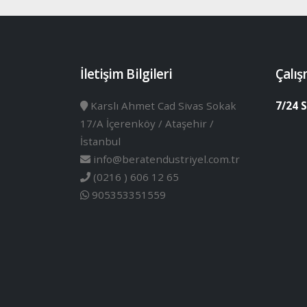
İletişim Bilgileri
Çalış
Karslı Ahmet Cad Sivas Sokak
7/24 S
17/A İçerenköy / Ataşehir /
İstanbul
info@beratendustriyel.com.tr
(0216 ) 606 12 65
905353351559