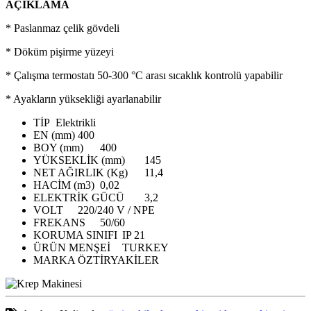
AÇIKLAMA
* Paslanmaz çelik gövdeli
* Döküm pişirme yüzeyi
* Çalışma termostatı 50-300 °C arası sıcaklık kontrolü yapabilir
* Ayakların yüksekliği ayarlanabilir
TİP
Elektrikli
EN (mm)
400
BOY (mm)
400
YÜKSEKLİK (mm)
145
NET AĞIRLIK (Kg)
11,4
HACİM (m3)
0,02
ELEKTRİK GÜCÜ
3,2
VOLT
220/240 V / NPE
FREKANS
50/60
KORUMA SINIFI
IP 21
ÜRÜN MENŞEİ
TURKEY
MARKA
ÖZTİRYAKİLER