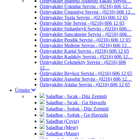
Öztiryakiler İstanbul Anadolu Yakası Servisi…
Öztiryakiler Üsküdar Servisi - (0216) 606 12…
Öztiryakiler Ümraniye Servisi - (0216) 606 12…
Öztiryakiler Tuzla Servisi - (0216) 606 12 65
Öztiryakiler Şile Servisi - (0216) 606 12 65
Öztiryakiler Sultanbeyli Servisi - (0216) 606…
Öztiryakiler Sancaktepe Servisi - (0216) 606…
Öztiryakiler Pendik Servisi - (0216) 606 12 65
Öztiryakiler Maltepe Servisi - (0216) 606 12…
Öztiryakiler Kartal Servisi - (0216) 606 12 65
Öztiryakiler Kadıköy Servisi - (0216) 606 12…
Öztiryakiler Çekmeköy Servisi - (0216) 606
12…
Öztiryakiler Beykoz Servisi - (0216) 606 12 65
Öztiryakiler Ataşehir Servisi - (0216) 606 12…
Öztiryakiler Adalar Servisi - (0216) 606 12 65
Ürünler
Saladbar - Sıcak - Düz Zeminli
Saladbar - Sıcak - Gn Havuzlu
Saladbar - Soğuk - Düz Zeminli
Saladbar - Soğuk - Gn Havuzlu
Saladbar (Ceviz)
Saladbar (Meşe)
Saladbar (Maun)