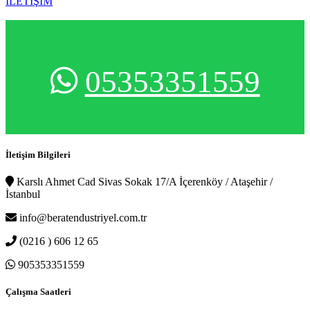
İLETİŞİM
05353351559
İletişim Bilgileri
Karslı Ahmet Cad Sivas Sokak 17/A İçerenköy / Ataşehir /
İstanbul
info@beratendustriyel.com.tr
(0216 ) 606 12 65
905353351559
Çalışma Saatleri