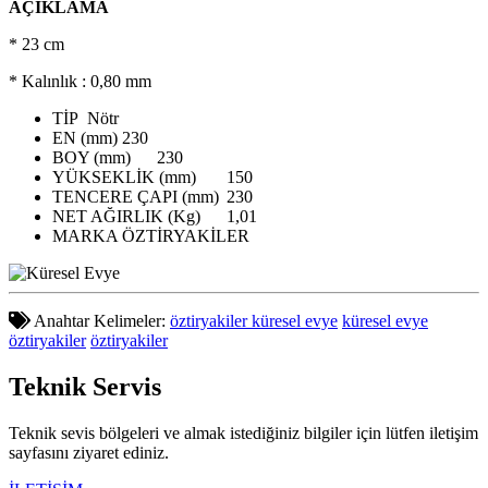
AÇIKLAMA
* 23 cm
* Kalınlık : 0,80 mm
TİP
Nötr
EN (mm)
230
BOY (mm)
230
YÜKSEKLİK (mm)
150
TENCERE ÇAPI (mm)
230
NET AĞIRLIK (Kg)
1,01
MARKA
ÖZTİRYAKİLER
Anahtar Kelimeler:
öztiryakiler küresel evye
küresel evye
öztiryakiler
öztiryakiler
Teknik
Servis
Teknik sevis bölgeleri ve almak istediğiniz bilgiler için lütfen iletişim
sayfasını ziyaret ediniz.