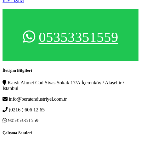
İLETİŞİM
05353351559
İletişim Bilgileri
Karslı Ahmet Cad Sivas Sokak 17/A İçerenköy / Ataşehir /
İstanbul
info@beratendustriyel.com.tr
(0216 ) 606 12 65
905353351559
Çalışma Saatleri