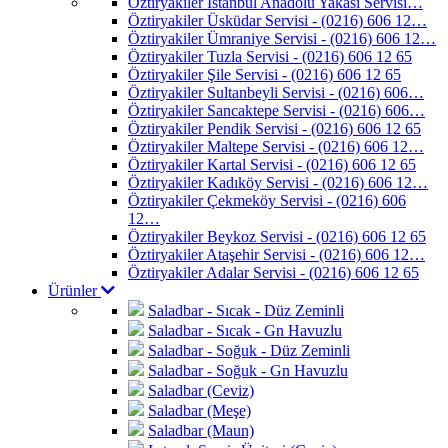
Öztiryakiler İstanbul Anadolu Yakası Servisi…
Öztiryakiler Üsküdar Servisi - (0216) 606 12…
Öztiryakiler Ümraniye Servisi - (0216) 606 12…
Öztiryakiler Tuzla Servisi - (0216) 606 12 65
Öztiryakiler Şile Servisi - (0216) 606 12 65
Öztiryakiler Sultanbeyli Servisi - (0216) 606…
Öztiryakiler Sancaktepe Servisi - (0216) 606…
Öztiryakiler Pendik Servisi - (0216) 606 12 65
Öztiryakiler Maltepe Servisi - (0216) 606 12…
Öztiryakiler Kartal Servisi - (0216) 606 12 65
Öztiryakiler Kadıköy Servisi - (0216) 606 12…
Öztiryakiler Çekmeköy Servisi - (0216) 606
12…
Öztiryakiler Beykoz Servisi - (0216) 606 12 65
Öztiryakiler Ataşehir Servisi - (0216) 606 12…
Öztiryakiler Adalar Servisi - (0216) 606 12 65
Ürünler
Saladbar - Sıcak - Düz Zeminli
Saladbar - Sıcak - Gn Havuzlu
Saladbar - Soğuk - Düz Zeminli
Saladbar - Soğuk - Gn Havuzlu
Saladbar (Ceviz)
Saladbar (Meşe)
Saladbar (Maun)