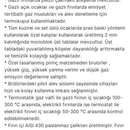
* Gazlı fırınlarda piezo çakmaklı ateşleme mevcuttur.
* Gazlı açık ocaklar ve gazlı fırınlarda emniyet
tertibatlı gaz muslukları ve alev denetleme için
termokupul kullanılmaktadır.
* Tüm kuzine ve set üstü ocaklarda pres baskı yöntemi
kullanılarak özel kalıplar kullanılarak üretilmiş 2 mm
kalınlığında monoblok üst tablalar mevcuttur. Üst
tabladaki yuvarlatılmış köşeler dayanıklılığı arttırmakta
ve temizlik kolaylığı sağlamaktadır.
* Özel tasarlanmış pirinç malzemeden brulorler ,
yüksek güç, yüksek yanma verimi ve düşük gaz
emisyon değerlerine sahiptir.
* Brülörlerdeki pilot alev sistemi sayesinde cihazları
hızlı ve kolay kullanma imkanı sağlanmıştır.
* Termostatik gaz valfi ile gazlı fırının iç sıcaklığı 100-
300 °C arasında, elektrikli fırınlarda ise termostat ile
elektrikli fırının iç sıcaklığı 50-300 °C arasında kontrol
edilebilmektedir.
* Fırın içi AISI 430 paslanmaz çelikten üretilmiştir. Fırın