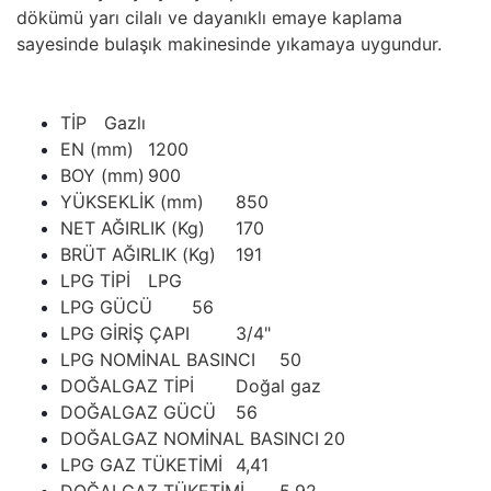
dökümü yarı cilalı ve dayanıklı emaye kaplama
sayesinde bulaşık makinesinde yıkamaya uygundur.
TİP
Gazlı
EN (mm)
1200
BOY (mm)
900
YÜKSEKLİK (mm)
850
NET AĞIRLIK (Kg)
170
BRÜT AĞIRLIK (Kg)
191
LPG TİPİ
LPG
LPG GÜCÜ
56
LPG GİRİŞ ÇAPI
3/4"
LPG NOMİNAL BASINCI
50
DOĞALGAZ TİPİ
Doğal gaz
DOĞALGAZ GÜCÜ
56
DOĞALGAZ NOMİNAL BASINCI
20
LPG GAZ TÜKETİMİ
4,41