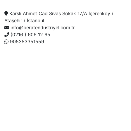
Karslı Ahmet Cad Sivas Sokak 17/A İçerenköy /
Ataşehir / İstanbul
info@beratendustriyel.com.tr
(0216 ) 606 12 65
905353351559
Çalışma Saatleri
7/24 Servis
Telefon
(0216 ) 606 12 65
(0216) 606 03 69
(0216) 606 13 65