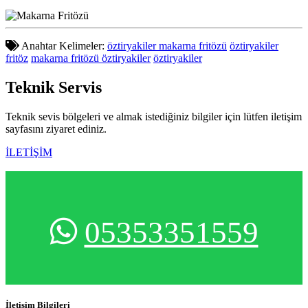
Anahtar Kelimeler:
öztiryakiler makarna fritözü
öztiryakiler
fritöz
makarna fritözü öztiryakiler
öztiryakiler
Teknik
Servis
Teknik sevis bölgeleri ve almak istediğiniz bilgiler için lütfen iletişim
sayfasını ziyaret ediniz.
İLETİŞİM
05353351559
İletişim Bilgileri