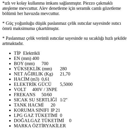
*ızlı ve kolay kullanma imkanı sağlanmıştır. Piezzo çakmaklı
ateşleme mevcuttur. Alev denetleme için seramik camlı gözetleme
bölümü her havuzda mevcuttur.
* Güç yoğunluğu düşük paslanmaz çelik ısıtıcılar sayesinde ısıtıcı
ömrü maksimuma çıkartılmıştır.
* Paslanmaz çelik verimli ısıtıcılar sayesinde su sıcaklığı hızlı şekilde
artmaktadır.
TİP
Elektrikli
EN (mm)
400
BOY (mm)
700
YÜKSEKLİK (mm)
280
NET AĞIRLIK (Kg)
21,70
HACİM (m3)
0,61
ELEKTRİK GÜCÜ
5,5000
VOLT
400V / 3NPE
FREKANS
50/60
SICAK SU SERTLİĞİ
1/2''
TANK HACMİ
20
KORUMA SINIFI
IP 21
LPG GAZ TÜKETİMİ
0
DOĞALGAZ TÜKETİMİ
0
MARKA
ÖZTİRYAKİLER