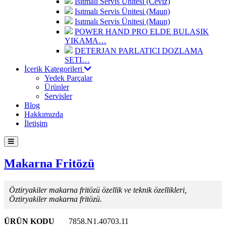
Isıtmalı Servis Ünitesi (Ceviz)
Isıtmalı Servis Ünitesi (Maun)
Isıtmalı Servis Ünitesi (Maun)
POWER HAND PRO ELDE BULAŞIK
YIKAMA…
DETERJAN PARLATICI DOZLAMA
SETI…
İçerik Kategorileri
Yedek Parçalar
Ürünler
Servisler
Blog
Hakkımızda
İletişim
Makarna Fritözü
Öztiryakiler makarna fritözü özellik ve teknik özellikleri,
Öztiryakiler makarna fritözü.
ÜRÜN KODU
7858.N1.40703.11