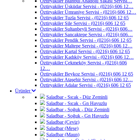
Öztiryakiler İstanbul Anadolu Yakası Servisi…
Öztiryakiler Üsküdar Servisi - (0216) 606 12…
Öztiryakiler Ümraniye Servisi - (0216) 606 12…
Öztiryakiler Tuzla Servisi - (0216) 606 12 65
Öztiryakiler Şile Servisi - (0216) 606 12 65
Öztiryakiler Sultanbeyli Servisi - (0216) 606…
Öztiryakiler Sancaktepe Servisi - (0216) 606…
Öztiryakiler Pendik Servisi - (0216) 606 12 65
Öztiryakiler Maltepe Servisi - (0216) 606 12…
Öztiryakiler Kartal Servisi - (0216) 606 12 65
Öztiryakiler Kadıköy Servisi - (0216) 606 12…
Öztiryakiler Çekmeköy Servisi - (0216) 606
12…
Öztiryakiler Beykoz Servisi - (0216) 606 12 65
Öztiryakiler Ataşehir Servisi - (0216) 606 12…
Öztiryakiler Adalar Servisi - (0216) 606 12 65
Ürünler
Saladbar - Sıcak - Düz Zeminli
Saladbar - Sıcak - Gn Havuzlu
Saladbar - Soğuk - Düz Zeminli
Saladbar - Soğuk - Gn Havuzlu
Saladbar (Ceviz)
Saladbar (Meşe)
Saladbar (Maun)