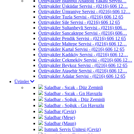
Öztiryakiler İstanbul Anadolu Yakası Servisi…
Öztiryakiler Üsküdar Servisi - (0216) 606 12…
Öztiryakiler Ümraniye Servisi - (0216) 606 12…
Öztiryakiler Tuzla Servisi - (0216) 606 12 65
Öztiryakiler Şile Servisi - (0216) 606 12 65
Öztiryakiler Sultanbeyli Servisi - (0216) 606…
Öztiryakiler Sancaktepe Servisi - (0216) 606…
Öztiryakiler Pendik Servisi - (0216) 606 12 65
Öztiryakiler Maltepe Servisi - (0216) 606 12…
Öztiryakiler Kartal Servisi - (0216) 606 12 65
Öztiryakiler Kadıköy Servisi - (0216) 606 12…
Öztiryakiler Çekmeköy Servisi - (0216) 606 12…
Öztiryakiler Beykoz Servisi - (0216) 606 12 65
Öztiryakiler Ataşehir Servisi - (0216) 606 12…
Öztiryakiler Adalar Servisi - (0216) 606 12 65
Ürünler
Saladbar - Sıcak - Düz Zeminli
Saladbar - Sıcak - Gn Havuzlu
Saladbar - Soğuk - Düz Zeminli
Saladbar - Soğuk - Gn Havuzlu
Saladbar (Ceviz)
Saladbar (Meşe)
Saladbar (Maun)
Isıtmalı Servis Ünitesi (Ceviz)