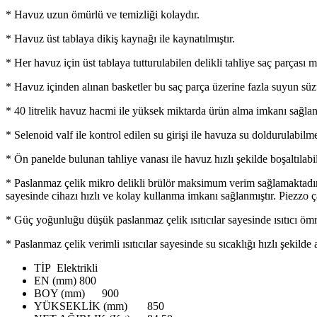
* Havuz uzun ömürlü ve temizliği kolaydır.
* Havuz üst tablaya dikiş kaynağı ile kaynatılmıştır.
* Her havuz için üst tablaya tutturulabilen delikli tahliye saç parçası m
* Havuz içinden alınan basketler bu saç parça üzerine fazla suyun süzül
* 40 litrelik havuz hacmi ile yüksek miktarda ürün alma imkanı sağlan
* Selenoid valf ile kontrol edilen su girişi ile havuza su doldurulabilme
* Ön panelde bulunan tahliye vanası ile havuz hızlı şekilde boşaltılabi
* Paslanmaz çelik mikro delikli brülör maksimum verim sağlamaktadır. G
sayesinde cihazı hızlı ve kolay kullanma imkanı sağlanmıştır. Piezz
* Güç yoğunluğu düşük paslanmaz çelik ısıtıcılar sayesinde ısıtıcı öm
* Paslanmaz çelik verimli ısıtıcılar sayesinde su sıcaklığı hızlı şekilde 
TİP
Elektrikli
EN (mm)
800
BOY (mm)
900
YÜKSEKLİK (mm)
850