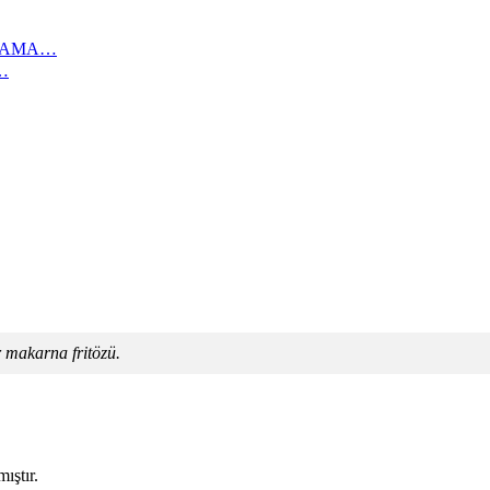
IKAMA…
…
er makarna fritözü.
ıştır.