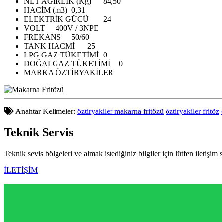
NET AĞIRLIK (Kg)
84,50
HACİM (m3)
0,31
ELEKTRİK GÜCÜ
24
VOLT
400V / 3NPE
FREKANS
50/60
TANK HACMİ
25
LPG GAZ TÜKETİMİ
0
DOĞALGAZ TÜKETİMİ
0
MARKA
ÖZTİRYAKİLER
Anahtar Kelimeler:
öztiryakiler makarna fritözü
öztiryakiler fritöz
Teknik
Servis
Teknik sevis bölgeleri ve almak istediğiniz bilgiler için lütfen iletişim 
İLETİŞİM