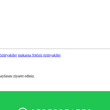
öztiryakiler
makarna fritözü öztiryakiler
sayfasını ziyaret ediniz.