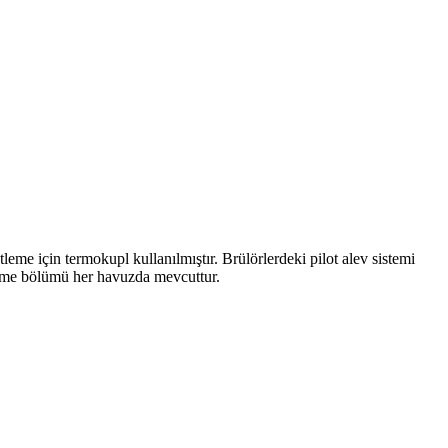
eme için termokupl kullanılmıştır. Brülörlerdeki pilot alev sistemi
leme bölümü her havuzda mevcuttur.