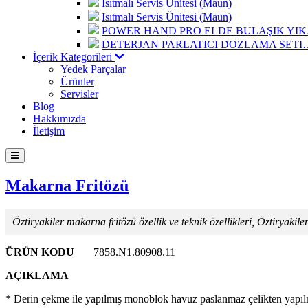
Isıtmalı Servis Ünitesi (Maun)
Isıtmalı Servis Ünitesi (Maun)
POWER HAND PRO ELDE BULAŞIK Y
DETERJAN PARLATICI DOZLAMA SETI
İçerik Kategorileri
Yedek Parçalar
Ürünler
Servisler
Blog
Hakkımızda
İletişim
Makarna Fritözü
Öztiryakiler makarna fritözü özellik ve teknik özellikleri, Öztiryakil
ÜRÜN KODU
7858.N1.80908.11
AÇIKLAMA
* Derin çekme ile yapılmış monoblok havuz paslanmaz çelikten yapılm