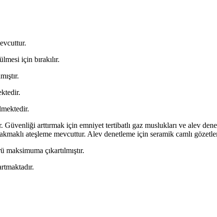
evcuttur.
mesi için bırakılır.
mıştır.
ktedir.
lmektedir.
üvenliği arttırmak için emniyet tertibatlı gaz muslukları ve alev denetl
o çakmaklı ateşleme mevcuttur. Alev denetleme için seramik camlı gözet
rü maksimuma çıkartılmıştır.
artmaktadır.