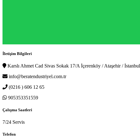
İletişim Bilgileri
Karslı Ahmet Cad Sivas Sokak 17/A İçerenköy / Ataşehir / İstanbul
info@beratendustriyel.com.tr
(0216 ) 606 12 65
905353351559
Çalışma Saatleri
7/24 Servis
Telefon