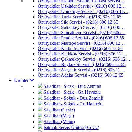
Öztiryakiler İstanbul Anadolu Yakası Servisi…
Öztiryakiler Üsküdar Servisi - (0216) 606 12…
Öztiryakiler Ümraniye Servisi - (0216) 606 12…
Öztiryakiler Tuzla Servisi - (0216) 606 12 65
Öztiryakiler Şile Servisi - (0216) 606 12 65
Öztiryakiler Sultanbeyli Servisi - (0216) 606…
Öztiryakiler Sancaktepe Servisi - (0216) 606…
Öztiryakiler Pendik Servisi - (0216) 606 12 65
Öztiryakiler Maltepe Servisi - (0216) 606 12…
Öztiryakiler Kartal Servisi - (0216) 606 12 65
Öztiryakiler Kadıköy Servisi - (0216) 606 12…
Öztiryakiler Çekmeköy Servisi - (0216) 606 12…
Öztiryakiler Beykoz Servisi - (0216) 606 12 65
Öztiryakiler Ataşehir Servisi - (0216) 606 12…
Öztiryakiler Adalar Servisi - (0216) 606 12 65
Ürünler
Saladbar - Sıcak - Düz Zeminli
Saladbar - Sıcak - Gn Havuzlu
Saladbar - Soğuk - Düz Zeminli
Saladbar - Soğuk - Gn Havuzlu
Saladbar (Ceviz)
Saladbar (Meşe)
Saladbar (Maun)
Isıtmalı Servis Ünitesi (Ceviz)