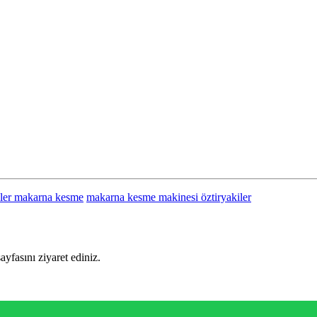
iler makarna kesme
makarna kesme makinesi öztiryakiler
sayfasını ziyaret ediniz.