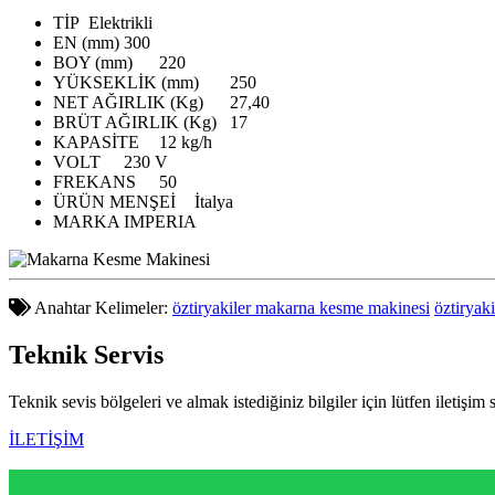
TİP
Elektrikli
EN (mm)
300
BOY (mm)
220
YÜKSEKLİK (mm)
250
NET AĞIRLIK (Kg)
27,40
BRÜT AĞIRLIK (Kg)
17
KAPASİTE
12 kg/h
VOLT
230 V
FREKANS
50
ÜRÜN MENŞEİ
İtalya
MARKA
IMPERIA
Anahtar Kelimeler:
öztiryakiler makarna kesme makinesi
öztiryak
Teknik
Servis
Teknik sevis bölgeleri ve almak istediğiniz bilgiler için lütfen iletişim 
İLETİŞİM