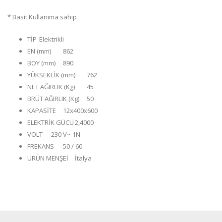
* Basit Kullanıma sahip
TİP
Elektrikli
EN (mm)
862
BOY (mm)
890
YÜKSEKLİK (mm)
762
NET AĞIRLIK (Kg)
45
BRÜT AĞIRLIK (Kg)
50
KAPASİTE
12x400x600
ELEKTRİK GÜCÜ
2,4000
VOLT
230 V~ 1N
FREKANS
50 / 60
ÜRÜN MENŞEİ
İtalya