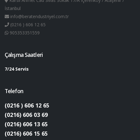
Karslı Ahmet Cad Sivas Sokak 17/A İçerenköy / Ataşehir /
İstanbul
info@beratendustriyel.com.tr
(0216 ) 606 12 65
905353351559
Çalışma Saatleri
7/24 Servis
Telefon
(0216 ) 606 12 65
(0216) 606 03 69
(0216) 606 13 65
(0216) 606 15 65