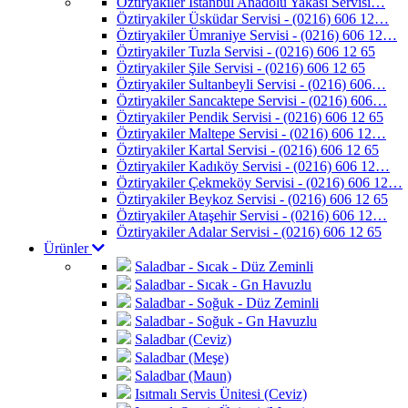
Öztiryakiler İstanbul Anadolu Yakası Servisi…
Öztiryakiler Üsküdar Servisi - (0216) 606 12…
Öztiryakiler Ümraniye Servisi - (0216) 606 12…
Öztiryakiler Tuzla Servisi - (0216) 606 12 65
Öztiryakiler Şile Servisi - (0216) 606 12 65
Öztiryakiler Sultanbeyli Servisi - (0216) 606…
Öztiryakiler Sancaktepe Servisi - (0216) 606…
Öztiryakiler Pendik Servisi - (0216) 606 12 65
Öztiryakiler Maltepe Servisi - (0216) 606 12…
Öztiryakiler Kartal Servisi - (0216) 606 12 65
Öztiryakiler Kadıköy Servisi - (0216) 606 12…
Öztiryakiler Çekmeköy Servisi - (0216) 606 12…
Öztiryakiler Beykoz Servisi - (0216) 606 12 65
Öztiryakiler Ataşehir Servisi - (0216) 606 12…
Öztiryakiler Adalar Servisi - (0216) 606 12 65
Ürünler
Saladbar - Sıcak - Düz Zeminli
Saladbar - Sıcak - Gn Havuzlu
Saladbar - Soğuk - Düz Zeminli
Saladbar - Soğuk - Gn Havuzlu
Saladbar (Ceviz)
Saladbar (Meşe)
Saladbar (Maun)
Isıtmalı Servis Ünitesi (Ceviz)