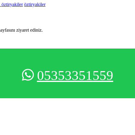
öztiryakiler
öztiryakiler
sayfasını ziyaret ediniz.
05353351559