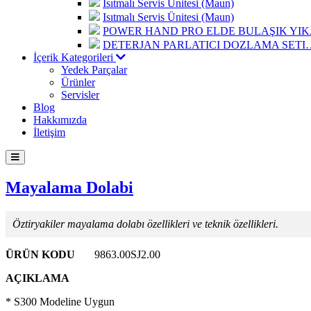
Isıtmalı Servis Ünitesi (Maun)
Isıtmalı Servis Ünitesi (Maun)
POWER HAND PRO ELDE BULAŞIK Y
DETERJAN PARLATICI DOZLAMA SETI
İçerik Kategorileri
Yedek Parçalar
Ürünler
Servisler
Blog
Hakkımızda
İletişim
Mayalama Dolabi
Öztiryakiler mayalama dolabı özellikleri ve teknik özellikleri.
ÜRÜN KODU
9863.00SJ2.00
AÇIKLAMA
* S300 Modeline Uygun