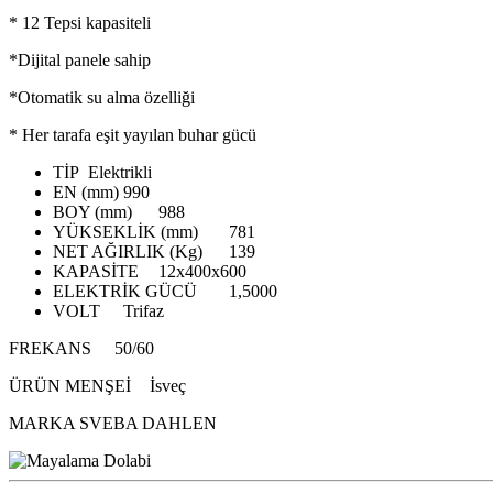
* 12 Tepsi kapasiteli
*Dijital panele sahip
*Otomatik su alma özelliği
* Her tarafa eşit yayılan buhar gücü
TİP
Elektrikli
EN (mm)
990
BOY (mm)
988
YÜKSEKLİK (mm)
781
NET AĞIRLIK (Kg)
139
KAPASİTE
12x400x600
ELEKTRİK GÜCÜ
1,5000
VOLT
Trifaz
FREKANS
50/60
ÜRÜN MENŞEİ
İsveç
MARKA
SVEBA DAHLEN