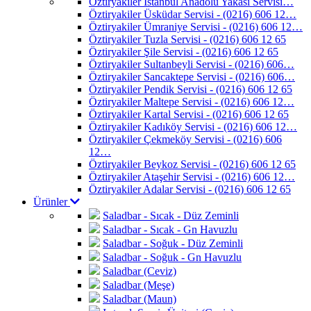
Öztiryakiler İstanbul Anadolu Yakası Servisi…
Öztiryakiler Üsküdar Servisi - (0216) 606 12…
Öztiryakiler Ümraniye Servisi - (0216) 606 12…
Öztiryakiler Tuzla Servisi - (0216) 606 12 65
Öztiryakiler Şile Servisi - (0216) 606 12 65
Öztiryakiler Sultanbeyli Servisi - (0216) 606…
Öztiryakiler Sancaktepe Servisi - (0216) 606…
Öztiryakiler Pendik Servisi - (0216) 606 12 65
Öztiryakiler Maltepe Servisi - (0216) 606 12…
Öztiryakiler Kartal Servisi - (0216) 606 12 65
Öztiryakiler Kadıköy Servisi - (0216) 606 12…
Öztiryakiler Çekmeköy Servisi - (0216) 606
12…
Öztiryakiler Beykoz Servisi - (0216) 606 12 65
Öztiryakiler Ataşehir Servisi - (0216) 606 12…
Öztiryakiler Adalar Servisi - (0216) 606 12 65
Ürünler
Saladbar - Sıcak - Düz Zeminli
Saladbar - Sıcak - Gn Havuzlu
Saladbar - Soğuk - Düz Zeminli
Saladbar - Soğuk - Gn Havuzlu
Saladbar (Ceviz)
Saladbar (Meşe)
Saladbar (Maun)