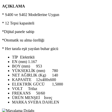
AÇIKLAMA
* S400 ve S402 Modellerine Uygun
* 12 Tepsi kapasiteli
*Dijital panele sahip
*Otomatik su alma özelliği
* Her tarafa eşit yayılan buhar gücü
TİP
Elektrikli
EN (mm)
1.167
BOY (mm)
953
YÜKSEKLİK (mm)
780
NET AĞIRLIK (Kg)
140
KAPASİTE
12x400x600
ELEKTRİK GÜCÜ
1,5000
VOLT
Trifaz
FREKANS
50/60
ÜRÜN MENŞEİ
İsveç
MARKA
SVEBA DAHLEN