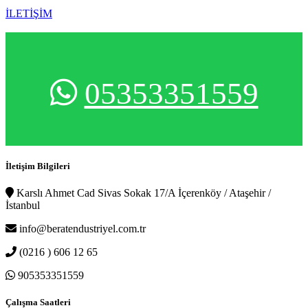
İLETİŞİM
05353351559
İletişim Bilgileri
Karslı Ahmet Cad Sivas Sokak 17/A İçerenköy / Ataşehir /
İstanbul
info@beratendustriyel.com.tr
(0216 ) 606 12 65
905353351559
Çalışma Saatleri