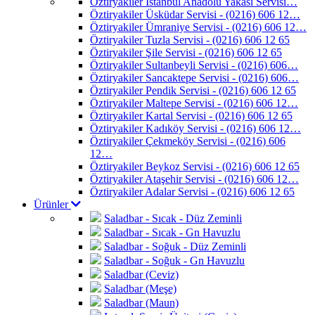
Öztiryakiler İstanbul Anadolu Yakası Servisi…
Öztiryakiler Üsküdar Servisi - (0216) 606 12…
Öztiryakiler Ümraniye Servisi - (0216) 606 12…
Öztiryakiler Tuzla Servisi - (0216) 606 12 65
Öztiryakiler Şile Servisi - (0216) 606 12 65
Öztiryakiler Sultanbeyli Servisi - (0216) 606…
Öztiryakiler Sancaktepe Servisi - (0216) 606…
Öztiryakiler Pendik Servisi - (0216) 606 12 65
Öztiryakiler Maltepe Servisi - (0216) 606 12…
Öztiryakiler Kartal Servisi - (0216) 606 12 65
Öztiryakiler Kadıköy Servisi - (0216) 606 12…
Öztiryakiler Çekmeköy Servisi - (0216) 606
12…
Öztiryakiler Beykoz Servisi - (0216) 606 12 65
Öztiryakiler Ataşehir Servisi - (0216) 606 12…
Öztiryakiler Adalar Servisi - (0216) 606 12 65
Ürünler
Saladbar - Sıcak - Düz Zeminli
Saladbar - Sıcak - Gn Havuzlu
Saladbar - Soğuk - Düz Zeminli
Saladbar - Soğuk - Gn Havuzlu
Saladbar (Ceviz)
Saladbar (Meşe)
Saladbar (Maun)