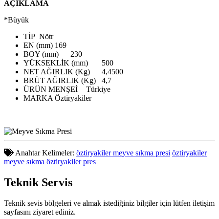
AÇIKLAMA
*Büyük
TİP
Nötr
EN (mm)
169
BOY (mm)
230
YÜKSEKLİK (mm)
500
NET AĞIRLIK (Kg)
4,4500
BRÜT AĞIRLIK (Kg)
4,7
ÜRÜN MENŞEİ
Türkiye
MARKA
Öztiryakiler
Anahtar Kelimeler:
öztiryakiler meyve sıkma presi
öztiryakiler
meyve sıkma
öztiryakiler pres
Teknik
Servis
Teknik sevis bölgeleri ve almak istediğiniz bilgiler için lütfen iletişim
sayfasını ziyaret ediniz.