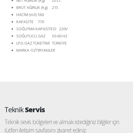
NET AĞIRLIK (Kg)
20 LT.
BRÜT AĞIRLIK (Kg)
215
HACİM (m3)
560
KAPASİTE
770
SOĞUTMA KAPASİTESİ
220V
SOĞUTUCU GAZ
50-60 HZ
LPG GAZ TÜKETİMİ
TÜRKİYE
MARKA
OZTIRYAKILER
Teknik
Servis
Teknik sevis bölgeleri ve almak istediğiniz bilgiler için
lütfen iletişim sayfasını ziyaret ediniz.