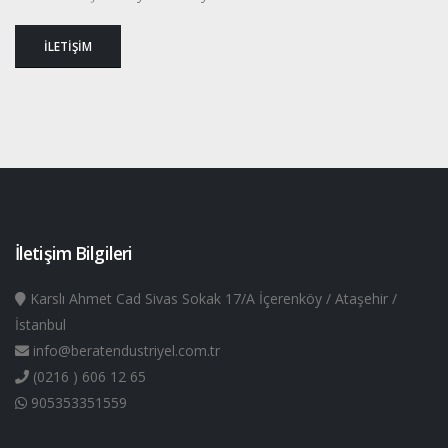
İLETİŞİM
İletişim Bilgileri
Karslı Ahmet Cad Sivas Sokak 17/A İçerenköy / Ataşehir /
İstanbul
info@beratendustriyel.com.tr
(0216 ) 606 12 65
905353351559