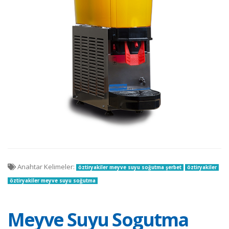
Anahtar Kelimeler:
öztiryakiler meyve suyu soğutma şerbet
öztiryakiler
öztiryakiler meyve suyu soğutma
Meyve Suyu Sogutma