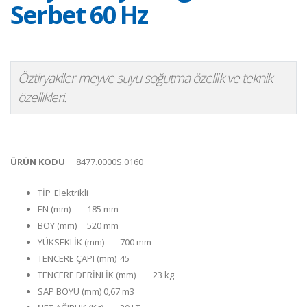
Serbet 60 Hz
Öztiryakiler meyve suyu soğutma özellik ve teknik
özellikleri.
ÜRÜN KODU
8477.0000S.0160
TİP
Elektrikli
EN (mm)
185 mm
BOY (mm)
520 mm
YÜKSEKLİK (mm)
700 mm
TENCERE ÇAPI (mm)
45
TENCERE DERİNLİK (mm)
23 kg
SAP BOYU (mm)
0,67 m3