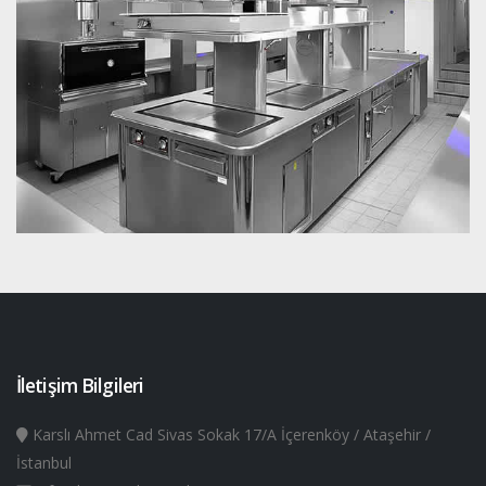
İletişim Bilgileri
Karslı Ahmet Cad Sivas Sokak 17/A İçerenköy / Ataşehir /
İstanbul