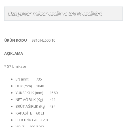
Öztiryakiler mikser özellik ve teknik özellikleri.
ÜRÜN KODU
9810.HL600.10
AÇIKLAMA
* 57 lt mikser
EN (mm)
735
BOY (mm)
1040
YÜKSEKLİK (mm)
1560
NET AĞIRLIK (Kg)
411
BRÜT AĞIRLIK (Kg)
434
KAPASİTE
60 LT
ELEKTRİK GÜCÜ
2,0
VOLT
400/50/3