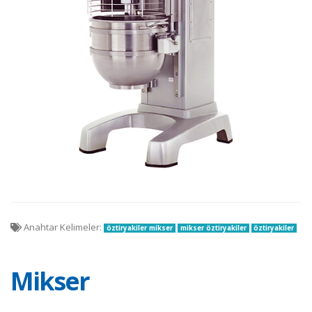
Anahtar Kelimeler:
öztiryakiler mikser
mikser öztiryakiler
öztiryakiler
Mikser