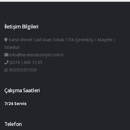
İletişim Bilgileri
Karslı Ahmet Cad Sivas Sokak 17/A İçerenköy / Ataşehir /
İstanbul
info@beratendustriyel.com.tr
(0216 ) 606 12 65
905353351559
Çalışma Saatleri
7/24 Servis
Telefon