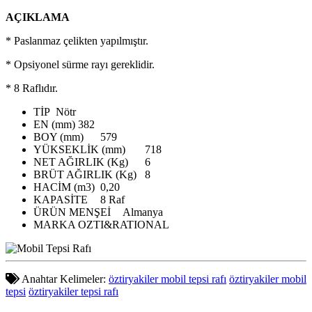
AÇIKLAMA
* Paslanmaz çelikten yapılmıştır.
* Opsiyonel sürme rayı gereklidir.
* 8 Raflıdır.
TİP
Nötr
EN (mm)
382
BOY (mm)
579
YÜKSEKLİK (mm)
718
NET AĞIRLIK (Kg)
6
BRÜT AĞIRLIK (Kg)
8
HACİM (m3)
0,20
KAPASİTE
8 Raf
ÜRÜN MENŞEİ
Almanya
MARKA
OZTI&RATIONAL
Anahtar Kelimeler:
öztiryakiler mobil tepsi rafı
öztiryakiler mobil
tepsi
öztiryakiler tepsi rafı