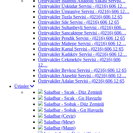
Öztiryakiler İstanbul Anadolu Yakası Servisi…
Öztiryakiler Üsküdar Servisi - (0216) 606 12…
Öztiryakiler Ümraniye Servisi - (0216) 606 12…
Öztiryakiler Tuzla Servisi - (0216) 606 12 65
Öztiryakiler Şile Servisi - (0216) 606 12 65
Öztiryakiler Sultanbeyli Servisi - (0216) 606…
Öztiryakiler Sancaktepe Servisi - (0216) 606…
Öztiryakiler Pendik Servisi - (0216) 606 12 65
Öztiryakiler Maltepe Servisi - (0216) 606 12…
Öztiryakiler Kartal Servisi - (0216) 606 12 65
Öztiryakiler Kadıköy Servisi - (0216) 606 12…
Öztiryakiler Çekmeköy Servisi - (0216) 606
12…
Öztiryakiler Beykoz Servisi - (0216) 606 12 65
Öztiryakiler Ataşehir Servisi - (0216) 606 12…
Öztiryakiler Adalar Servisi - (0216) 606 12 65
Ürünler
Saladbar - Sıcak - Düz Zeminli
Saladbar - Sıcak - Gn Havuzlu
Saladbar - Soğuk - Düz Zeminli
Saladbar - Soğuk - Gn Havuzlu
Saladbar (Ceviz)
Saladbar (Meşe)
Saladbar (Maun)