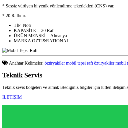
* Sessiz yürüyen hijyenik yönlendirme tekerlekleri (CNS) var.
* 20 Raflıdır.
TİP
Nötr
KAPASİTE
20 Raf
ÜRÜN MENŞEİ
Almanya
MARKA
OZTI&RATIONAL
Anahtar Kelimeler:
öztiryakiler mobil tepsi rafı
öztiryakiler mobil 
Teknik
Servis
Teknik sevis bölgeleri ve almak istediğiniz bilgiler için lütfen iletişim 
İLETİŞİM