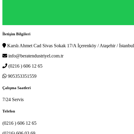
İletişim Bilgileri
Karslı Ahmet Cad Sivas Sokak 17/A İçerenköy / Ataşehir / İstanbul
info@beratendustriyel.com.tr
(0216 ) 606 12 65
905353351559
Çalışma Saatleri
7/24 Servis
Telefon
(0216 ) 606 12 65
(0216) 606 03 69