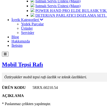
Isıtmalı Servis Ünitesi (Maun)
Isıtmalı Servis Ünitesi (Maun)
POWER HAND PRO ELDE BULAŞIK Y
DETERJAN PARLATICI DOZLAMA SETI
İçerik Kategorileri
Yedek Parçalar
Ürünler
Servisler
Blog
Hakkımızda
İletişim
Mobil Tepsi Rafı
Öztiryakiler mobil tepsi rafı özellik ve teknik özellikleri.
ÜRÜN KODU
5RRX.60210.54
AÇIKLAMA
* Paslanmaz çelikten yapılmıştır.