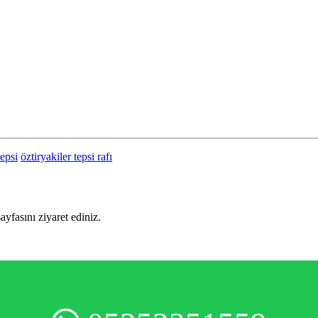
tepsi
öztiryakiler tepsi rafı
sayfasını ziyaret ediniz.