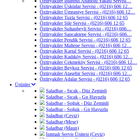
Öztiryakiler İstanbul Anadolu Yakası Servisi…
Öztiryakiler Üsküdar Servisi - (0216) 606 12…
Öztiryakiler Ümraniye Servisi - (0216) 606 12…
Öztiryakiler Tuzla Servisi - (0216) 606 12 65
Öztiryakiler Şile Servisi - (0216) 606 12 65
Öztiryakiler Sultanbeyli Servisi - (0216) 606…
Öztiryakiler Sancaktepe Servisi - (0216) 606…
Öztiryakiler Pendik Servisi - (0216) 606 12 65
Öztiryakiler Maltepe Servisi - (0216) 606 12…
Öztiryakiler Kartal Servisi - (0216) 606 12 65
Öztiryakiler Kadıköy Servisi - (0216) 606 12…
Öztiryakiler Çekmeköy Servisi - (0216) 606 12…
Öztiryakiler Beykoz Servisi - (0216) 606 12 65
Öztiryakiler Ataşehir Servisi - (0216) 606 12…
Öztiryakiler Adalar Servisi - (0216) 606 12 65
Ürünler
Saladbar - Sıcak - Düz Zeminli
Saladbar - Sıcak - Gn Havuzlu
Saladbar - Soğuk - Düz Zeminli
Saladbar - Soğuk - Gn Havuzlu
Saladbar (Ceviz)
Saladbar (Meşe)
Saladbar (Maun)
Isıtmalı Servis Ünitesi (Ceviz)