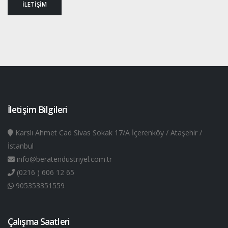
İLETİŞİM
İletişim Bilgileri
Karslı Ahmet Cad Sivas Sokak 17/A İçerenköy / Ataşehir /
İstanbul
info@beratendustriyel.com.tr
(0216 ) 606 12 65
905353351559
Çalışma Saatleri