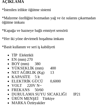
AÇIKLAMA
*İstenilen irilikte öğütme sistemi
*Malzeme özelliğini bozmadan yağ ve öz sularını çıkarmadan
öğütme imkanı
*Kapağa ve hazneye bağlı emniyet sensörü
*Her iki yöne devirmeli boşaltma imkanı
*Basit kullanım ve seri iş kabiliyeti
TİP
Elektrikli
EN (mm)
270
BOY (mm)
380
YÜKSEKLİK (mm)
400
NET AĞIRLIK (Kg)
13
KAPASİTE
5 lt
ELEKTRİK GÜCÜ
0,6000
VOLT
220V N~
FREKANS
50/60
DURULAMA SUYU SICAKLIĞI
IP21
ÜRÜN MENŞEİ
Türkiye
MARKA
Öztiryakiler