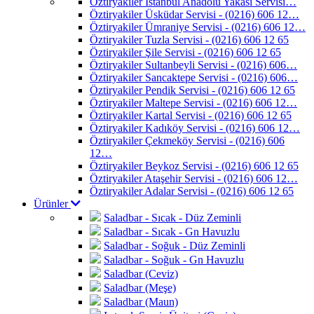
Öztiryakiler İstanbul Anadolu Yakası Servisi…
Öztiryakiler Üsküdar Servisi - (0216) 606 12…
Öztiryakiler Ümraniye Servisi - (0216) 606 12…
Öztiryakiler Tuzla Servisi - (0216) 606 12 65
Öztiryakiler Şile Servisi - (0216) 606 12 65
Öztiryakiler Sultanbeyli Servisi - (0216) 606…
Öztiryakiler Sancaktepe Servisi - (0216) 606…
Öztiryakiler Pendik Servisi - (0216) 606 12 65
Öztiryakiler Maltepe Servisi - (0216) 606 12…
Öztiryakiler Kartal Servisi - (0216) 606 12 65
Öztiryakiler Kadıköy Servisi - (0216) 606 12…
Öztiryakiler Çekmeköy Servisi - (0216) 606
12…
Öztiryakiler Beykoz Servisi - (0216) 606 12 65
Öztiryakiler Ataşehir Servisi - (0216) 606 12…
Öztiryakiler Adalar Servisi - (0216) 606 12 65
Ürünler
Saladbar - Sıcak - Düz Zeminli
Saladbar - Sıcak - Gn Havuzlu
Saladbar - Soğuk - Düz Zeminli
Saladbar - Soğuk - Gn Havuzlu
Saladbar (Ceviz)
Saladbar (Meşe)
Saladbar (Maun)