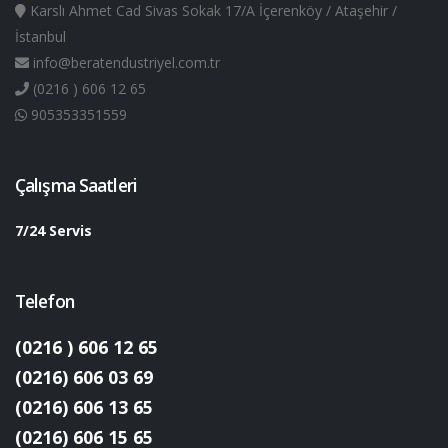
Karslı Ahmet Cad Sivas Sokak 17/A İçerenköy / Ataşehir /
İstanbul
info@beratendustriyel.com.tr
(0216 ) 606 12 65
905353351559
Çalışma Saatleri
7/24 Servis
Telefon
(0216 ) 606 12 65
(0216) 606 03 69
(0216) 606 13 65
(0216) 606 15 65