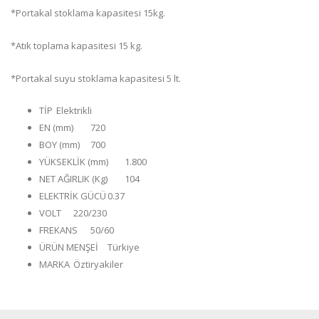
*Portakal stoklama kapasitesi 15kg.
*Atık toplama kapasitesi 15 kg.
*Portakal suyu stoklama kapasitesi 5 lt.
TİP
Elektrikli
EN (mm)
720
BOY (mm)
700
YÜKSEKLİK (mm)
1.800
NET AĞIRLIK (Kg)
104
ELEKTRİK GÜCÜ
0.37
VOLT
220/230
FREKANS
50/60
ÜRÜN MENŞEİ
Türkiye
MARKA
Öztiryakiler