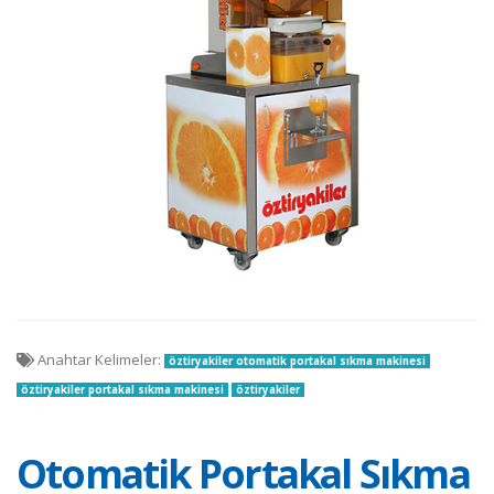
Anahtar Kelimeler:
öztiryakiler otomatik portakal sıkma makinesi
öztiryakiler portakal sıkma makinesi
öztiryakiler
Otomatik Portakal Sıkma