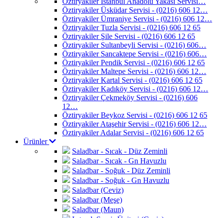
Öztiryakiler İstanbul Anadolu Yakası Servisi…
Öztiryakiler Üsküdar Servisi - (0216) 606 12…
Öztiryakiler Ümraniye Servisi - (0216) 606 12…
Öztiryakiler Tuzla Servisi - (0216) 606 12 65
Öztiryakiler Şile Servisi - (0216) 606 12 65
Öztiryakiler Sultanbeyli Servisi - (0216) 606…
Öztiryakiler Sancaktepe Servisi - (0216) 606…
Öztiryakiler Pendik Servisi - (0216) 606 12 65
Öztiryakiler Maltepe Servisi - (0216) 606 12…
Öztiryakiler Kartal Servisi - (0216) 606 12 65
Öztiryakiler Kadıköy Servisi - (0216) 606 12…
Öztiryakiler Çekmeköy Servisi - (0216) 606
12…
Öztiryakiler Beykoz Servisi - (0216) 606 12 65
Öztiryakiler Ataşehir Servisi - (0216) 606 12…
Öztiryakiler Adalar Servisi - (0216) 606 12 65
Ürünler
Saladbar - Sıcak - Düz Zeminli
Saladbar - Sıcak - Gn Havuzlu
Saladbar - Soğuk - Düz Zeminli
Saladbar - Soğuk - Gn Havuzlu
Saladbar (Ceviz)
Saladbar (Meşe)
Saladbar (Maun)