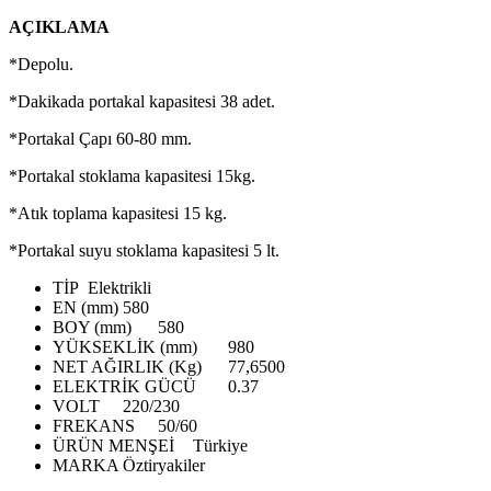
AÇIKLAMA
*Depolu.
*Dakikada portakal kapasitesi 38 adet.
*Portakal Çapı 60-80 mm.
*Portakal stoklama kapasitesi 15kg.
*Atık toplama kapasitesi 15 kg.
*Portakal suyu stoklama kapasitesi 5 lt.
TİP
Elektrikli
EN (mm)
580
BOY (mm)
580
YÜKSEKLİK (mm)
980
NET AĞIRLIK (Kg)
77,6500
ELEKTRİK GÜCÜ
0.37
VOLT
220/230
FREKANS
50/60
ÜRÜN MENŞEİ
Türkiye
MARKA
Öztiryakiler