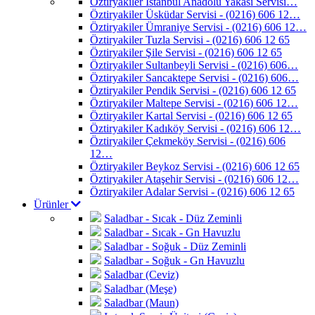
Öztiryakiler İstanbul Anadolu Yakası Servisi…
Öztiryakiler Üsküdar Servisi - (0216) 606 12…
Öztiryakiler Ümraniye Servisi - (0216) 606 12…
Öztiryakiler Tuzla Servisi - (0216) 606 12 65
Öztiryakiler Şile Servisi - (0216) 606 12 65
Öztiryakiler Sultanbeyli Servisi - (0216) 606…
Öztiryakiler Sancaktepe Servisi - (0216) 606…
Öztiryakiler Pendik Servisi - (0216) 606 12 65
Öztiryakiler Maltepe Servisi - (0216) 606 12…
Öztiryakiler Kartal Servisi - (0216) 606 12 65
Öztiryakiler Kadıköy Servisi - (0216) 606 12…
Öztiryakiler Çekmeköy Servisi - (0216) 606
12…
Öztiryakiler Beykoz Servisi - (0216) 606 12 65
Öztiryakiler Ataşehir Servisi - (0216) 606 12…
Öztiryakiler Adalar Servisi - (0216) 606 12 65
Ürünler
Saladbar - Sıcak - Düz Zeminli
Saladbar - Sıcak - Gn Havuzlu
Saladbar - Soğuk - Düz Zeminli
Saladbar - Soğuk - Gn Havuzlu
Saladbar (Ceviz)
Saladbar (Meşe)
Saladbar (Maun)