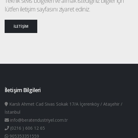
Teknik sevis bölgeleri ve almak istediğiniz bilgiler için
lütfen iletişim sayfasını ziyaret ediniz.
İLETİŞİM
İletişim Bilgileri
Karslı Ahmet Cad Sivas Sokak 17/A İçerenköy / Ataşehir /
İstanbul
info@beratendustriyel.com.tr
(0216 ) 606 12 65
905353351559