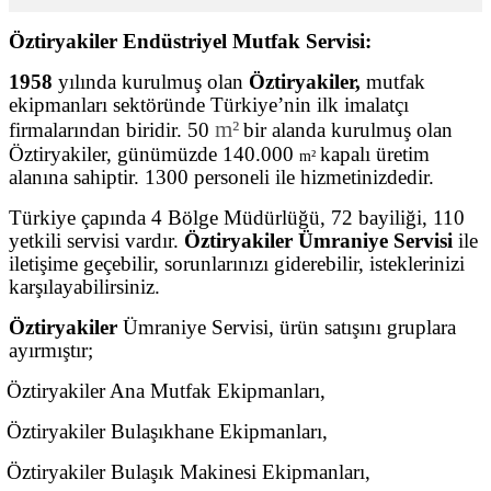
Öztiryakiler Endüstriyel Mutfak Servisi:
1958
yılında kurulmuş olan
Öztiryakiler,
mutfak
ekipmanları sektöründe Türkiye’nin ilk imalatçı
m²
firmalarından biridir. 50
bir alanda kurulmuş olan
Öztiryakiler, günümüzde 140.000
kapalı üretim
m²
alanına sahiptir. 1300 personeli ile hizmetinizdedir.
Türkiye çapında 4 Bölge Müdürlüğü, 72 bayiliği, 110
yetkili servisi vardır.
Öztiryakiler Ümraniye Servisi
ile
iletişime geçebilir, sorunlarınızı giderebilir, isteklerinizi
karşılayabilirsiniz.
Öztiryakiler
Ümraniye Servisi, ürün satışını gruplara
ayırmıştır;
Öztiryakiler Ana Mutfak Ekipmanları,
Öztiryakiler Bulaşıkhane Ekipmanları,
Öztiryakiler Bulaşık Makinesi Ekipmanları,