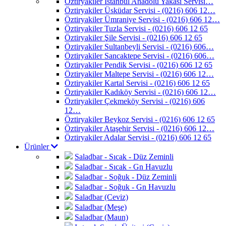
Öztiryakiler İstanbul Anadolu Yakası Servisi…
Öztiryakiler Üsküdar Servisi - (0216) 606 12…
Öztiryakiler Ümraniye Servisi - (0216) 606 12…
Öztiryakiler Tuzla Servisi - (0216) 606 12 65
Öztiryakiler Şile Servisi - (0216) 606 12 65
Öztiryakiler Sultanbeyli Servisi - (0216) 606…
Öztiryakiler Sancaktepe Servisi - (0216) 606…
Öztiryakiler Pendik Servisi - (0216) 606 12 65
Öztiryakiler Maltepe Servisi - (0216) 606 12…
Öztiryakiler Kartal Servisi - (0216) 606 12 65
Öztiryakiler Kadıköy Servisi - (0216) 606 12…
Öztiryakiler Çekmeköy Servisi - (0216) 606
12…
Öztiryakiler Beykoz Servisi - (0216) 606 12 65
Öztiryakiler Ataşehir Servisi - (0216) 606 12…
Öztiryakiler Adalar Servisi - (0216) 606 12 65
Ürünler
Saladbar - Sıcak - Düz Zeminli
Saladbar - Sıcak - Gn Havuzlu
Saladbar - Soğuk - Düz Zeminli
Saladbar - Soğuk - Gn Havuzlu
Saladbar (Ceviz)
Saladbar (Meşe)
Saladbar (Maun)