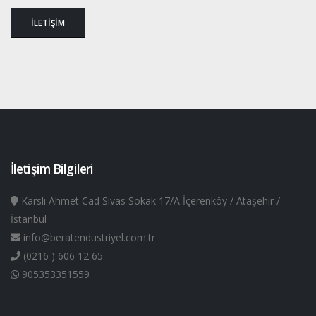
İLETİŞİM
İletişim Bilgileri
Karslı Ahmet Cad Sivas Sokak 17/A İçerenköy / Ataşehir /
İstanbul
info@beratendustriyel.com.tr
(0216 ) 606 12 65
905353351559