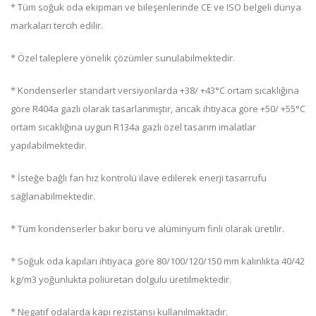
* Tüm soğuk oda ekipman ve bileşenlerinde CE ve ISO belgeli dünya
markaları tercih edilir.
* Özel taleplere yönelik çözümler sunulabilmektedir.
* Kondenserler standart versiyonlarda +38/ +43°C ortam sıcaklığına
göre R404a gazlı olarak tasarlanmıştır, ancak ihtiyaca göre +50/ +55°C
ortam sıcaklığına uygun R134a gazlı özel tasarım imalatlar
yapılabilmektedir.
* İsteğe bağlı fan hız kontrolü ilave edilerek enerji tasarrufu
sağlanabilmektedir.
* Tüm kondenserler bakır boru ve alüminyum finli olarak üretilir.
* Soğuk oda kapıları ihtiyaca göre 80/100/120/150 mm kalınlıkta 40/42
kg/m3 yoğunlukta poliüretan dolgulu üretilmektedir.
* Negatif odalarda kapı rezistansı kullanılmaktadır.