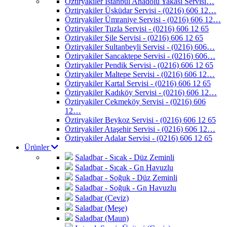
Öztiryakiler İstanbul Anadolu Yakası Servisi…
Öztiryakiler Üsküdar Servisi - (0216) 606 12…
Öztiryakiler Ümraniye Servisi - (0216) 606 12…
Öztiryakiler Tuzla Servisi - (0216) 606 12 65
Öztiryakiler Şile Servisi - (0216) 606 12 65
Öztiryakiler Sultanbeyli Servisi - (0216) 606…
Öztiryakiler Sancaktepe Servisi - (0216) 606…
Öztiryakiler Pendik Servisi - (0216) 606 12 65
Öztiryakiler Maltepe Servisi - (0216) 606 12…
Öztiryakiler Kartal Servisi - (0216) 606 12 65
Öztiryakiler Kadıköy Servisi - (0216) 606 12…
Öztiryakiler Çekmeköy Servisi - (0216) 606
12…
Öztiryakiler Beykoz Servisi - (0216) 606 12 65
Öztiryakiler Ataşehir Servisi - (0216) 606 12…
Öztiryakiler Adalar Servisi - (0216) 606 12 65
Ürünler
Saladbar - Sıcak - Düz Zeminli
Saladbar - Sıcak - Gn Havuzlu
Saladbar - Soğuk - Düz Zeminli
Saladbar - Soğuk - Gn Havuzlu
Saladbar (Ceviz)
Saladbar (Meşe)
Saladbar (Maun)