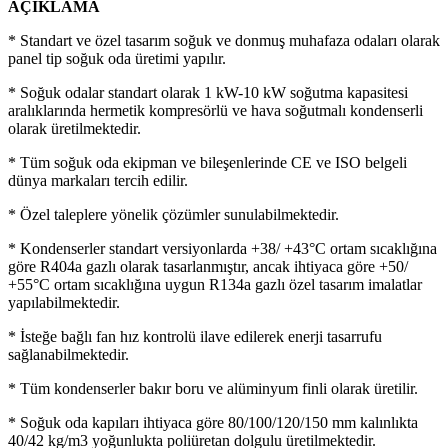
AÇIKLAMA
* Standart ve özel tasarım soğuk ve donmuş muhafaza odaları olarak
panel tip soğuk oda üretimi yapılır.
* Soğuk odalar standart olarak 1 kW-10 kW soğutma kapasitesi
aralıklarında hermetik kompresörlü ve hava soğutmalı kondenserli
olarak üretilmektedir.
* Tüm soğuk oda ekipman ve bileşenlerinde CE ve ISO belgeli
dünya markaları tercih edilir.
* Özel taleplere yönelik çözümler sunulabilmektedir.
* Kondenserler standart versiyonlarda +38/ +43°C ortam sıcaklığına
göre R404a gazlı olarak tasarlanmıştır, ancak ihtiyaca göre +50/
+55°C ortam sıcaklığına uygun R134a gazlı özel tasarım imalatlar
yapılabilmektedir.
* İsteğe bağlı fan hız kontrolü ilave edilerek enerji tasarrufu
sağlanabilmektedir.
* Tüm kondenserler bakır boru ve alüminyum finli olarak üretilir.
* Soğuk oda kapıları ihtiyaca göre 80/100/120/150 mm kalınlıkta
40/42 kg/m3 yoğunlukta poliüretan dolgulu üretilmektedir.