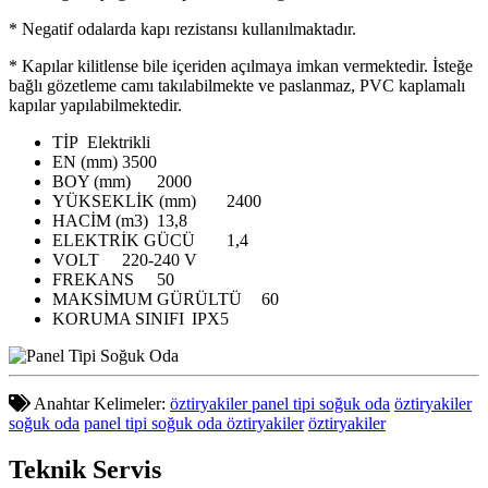
* Negatif odalarda kapı rezistansı kullanılmaktadır.
* Kapılar kilitlense bile içeriden açılmaya imkan vermektedir. İsteğe
bağlı gözetleme camı takılabilmekte ve paslanmaz, PVC kaplamalı
kapılar yapılabilmektedir.
TİP
Elektrikli
EN (mm)
3500
BOY (mm)
2000
YÜKSEKLİK (mm)
2400
HACİM (m3)
13,8
ELEKTRİK GÜCÜ
1,4
VOLT
220-240 V
FREKANS
50
MAKSİMUM GÜRÜLTÜ
60
KORUMA SINIFI
IPX5
Anahtar Kelimeler:
öztiryakiler panel tipi soğuk oda
öztiryakiler
soğuk oda
panel tipi soğuk oda öztiryakiler
öztiryakiler
Teknik
Servis